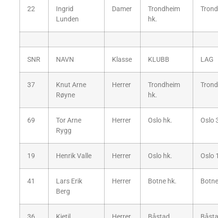
22
Ingrid
Damer
Trondheim
Trond
Lunden
hk.
SNR
NAVN
Klasse
KLUBB
LAG
37
Knut Arne
Herrer
Trondheim
Trond
Røyne
hk.
69
Tor Arne
Herrer
Oslo hk.
Oslo 
Rygg
19
Henrik Valle
Herrer
Oslo hk.
Oslo 
41
Lars Erik
Herrer
Botne hk.
Botne
Berg
36
Kjetil
Herrer
Båstad
Båsta