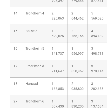
798,397
779,444
577,841
14
Trondheim 4
2
2
5
925,063
644,462
569,525
15
Botne 2
1
2
4
629,026
765,156
394,182
16
Trondheim 5
1
1
3
841,737
656,997
498,733
17
Fredrikshald
1
1
3
711,647
658,467
370,114
18
Harstad
1
2
3
166,853
035,800
202,653
27
Trondheim 6
1
1
3
307,430
830,205
137,634