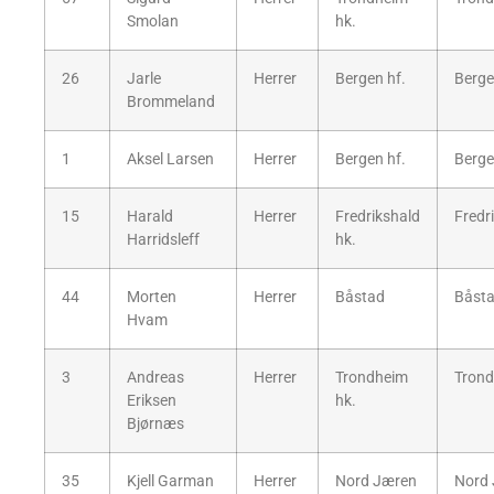
Smolan
hk.
26
Jarle
Herrer
Bergen hf.
Berge
Brommeland
1
Aksel Larsen
Herrer
Bergen hf.
Berge
15
Harald
Herrer
Fredrikshald
Fredr
Harridsleff
hk.
44
Morten
Herrer
Båstad
Båsta
Hvam
3
Andreas
Herrer
Trondheim
Trond
Eriksen
hk.
Bjørnæs
35
Kjell Garman
Herrer
Nord Jæren
Nord