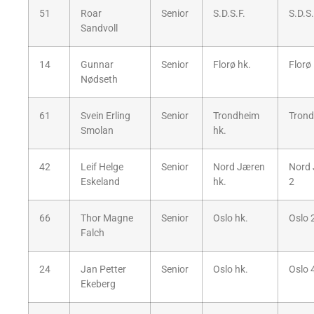
51
Roar
Senior
S.D.S.F.
S.D.S.
Sandvoll
14
Gunnar
Senior
Florø hk.
Florø
Nødseth
61
Svein Erling
Senior
Trondheim
Trond
Smolan
hk.
42
Leif Helge
Senior
Nord Jæren
Nord
Eskeland
hk.
2
66
Thor Magne
Senior
Oslo hk.
Oslo 
Falch
24
Jan Petter
Senior
Oslo hk.
Oslo 
Ekeberg