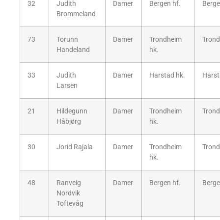
32
Judith
Damer
Bergen hf.
Berge
Brommeland
73
Torunn
Damer
Trondheim
Trond
Handeland
hk.
33
Judith
Damer
Harstad hk.
Hars
Larsen
21
Hildegunn
Damer
Trondheim
Trond
Håbjørg
hk.
30
Jorid Rajala
Damer
Trondheim
Trond
hk.
48
Ranveig
Damer
Bergen hf.
Berge
Nordvik
Toftevåg