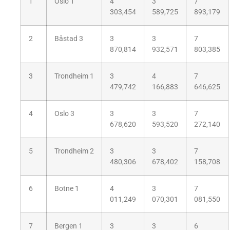
1
Oslo 1
4
3
7
303,454
589,725
893,179
2
Båstad 3
3
3
7
870,814
932,571
803,385
3
Trondheim 1
3
4
7
479,742
166,883
646,625
4
Oslo 3
3
3
7
678,620
593,520
272,140
5
Trondheim 2
3
3
7
480,306
678,402
158,708
6
Botne 1
4
3
7
011,249
070,301
081,550
7
Bergen 1
3
3
6