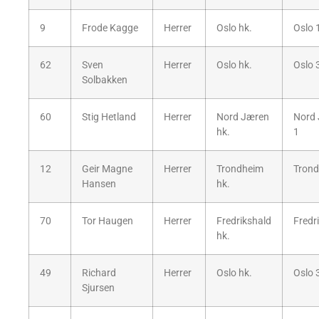
9
Frode Kagge
Herrer
Oslo hk.
Oslo 
62
Sven
Herrer
Oslo hk.
Oslo 
Solbakken
60
Stig Hetland
Herrer
Nord Jæren
Nord
hk.
1
12
Geir Magne
Herrer
Trondheim
Trond
Hansen
hk.
70
Tor Haugen
Herrer
Fredrikshald
Fredr
hk.
49
Richard
Herrer
Oslo hk.
Oslo 
Sjursen