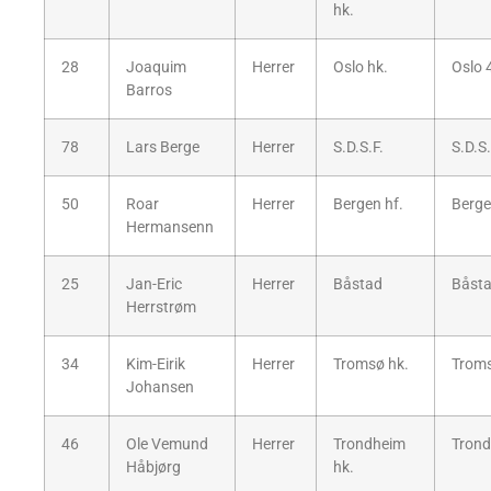
hk.
28
Joaquim
Herrer
Oslo hk.
Oslo 
Barros
78
Lars Berge
Herrer
S.D.S.F.
S.D.S.
50
Roar
Herrer
Bergen hf.
Berge
Hermansenn
25
Jan-Eric
Herrer
Båstad
Båsta
Herrstrøm
34
Kim-Eirik
Herrer
Tromsø hk.
Trom
Johansen
46
Ole Vemund
Herrer
Trondheim
Trond
Håbjørg
hk.