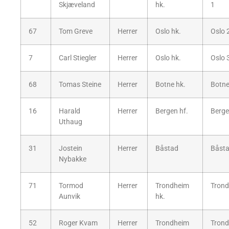
Skjæveland
hk.
1
67
Tom Greve
Herrer
Oslo hk.
Oslo 
7
Carl Stiegler
Herrer
Oslo hk.
Oslo 
68
Tomas Steine
Herrer
Botne hk.
Botne
16
Harald
Herrer
Bergen hf.
Berge
Uthaug
31
Jostein
Herrer
Båstad
Båsta
Nybakke
71
Tormod
Herrer
Trondheim
Trond
Aunvik
hk.
52
Roger Kvam
Herrer
Trondheim
Trond