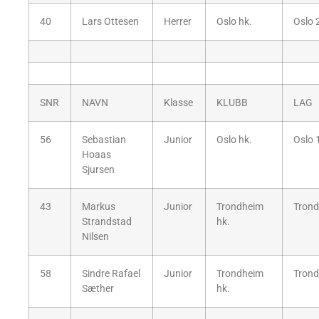
40
Lars Ottesen
Herrer
Oslo hk.
Oslo 
SNR
NAVN
Klasse
KLUBB
LAG
56
Sebastian
Junior
Oslo hk.
Oslo 
Hoaas
Sjursen
43
Markus
Junior
Trondheim
Trond
Strandstad
hk.
Nilsen
58
Sindre Rafael
Junior
Trondheim
Trond
Sæther
hk.