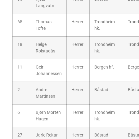
Langvatn
65
Thomas
Herrer
Trondheim
Trond
Tofte
hk.
18
Helge
Herrer
Trondheim
Trond
Rolstadås
hk.
11
Geir
Herrer
Bergen hf.
Berge
Johannessen
2
Andre
Herrer
Båstad
Båsta
Martinsen
6
Bjørn Morten
Herrer
Trondheim
Trond
Hagen
hk.
27
Jarle Reitan
Herrer
Båstad
Båsta