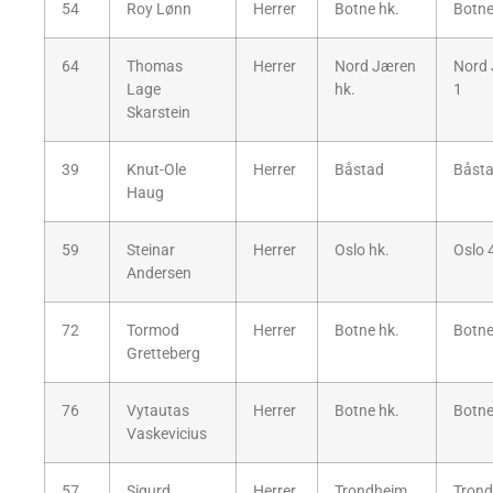
54
Roy Lønn
Herrer
Botne hk.
Botne
64
Thomas
Herrer
Nord Jæren
Nord
Lage
hk.
1
Skarstein
39
Knut-Ole
Herrer
Båstad
Båsta
Haug
59
Steinar
Herrer
Oslo hk.
Oslo 
Andersen
72
Tormod
Herrer
Botne hk.
Botne
Gretteberg
76
Vytautas
Herrer
Botne hk.
Botne
Vaskevicius
57
Sigurd
Herrer
Trondheim
Trond