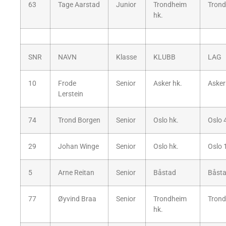
63
Tage Aarstad
Junior
Trondheim
Trond
hk.
SNR
NAVN
Klasse
KLUBB
LAG
10
Frode
Senior
Asker hk.
Asker
Lerstein
74
Trond Borgen
Senior
Oslo hk.
Oslo 
29
Johan Winge
Senior
Oslo hk.
Oslo 
5
Arne Reitan
Senior
Båstad
Båsta
77
Øyvind Braa
Senior
Trondheim
Trond
hk.