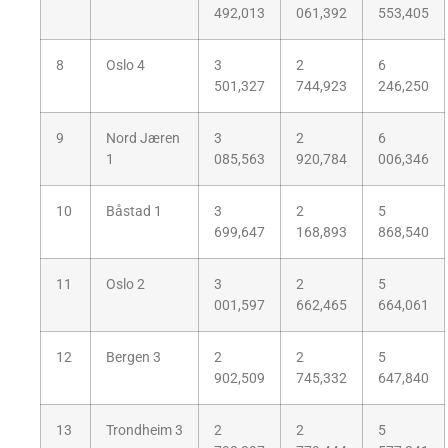
492,013
061,392
553,405
8
Oslo 4
3
2
6
501,327
744,923
246,250
9
Nord Jæren
3
2
6
1
085,563
920,784
006,346
10
Båstad 1
3
2
5
699,647
168,893
868,540
11
Oslo 2
3
2
5
001,597
662,465
664,061
12
Bergen 3
2
2
5
902,509
745,332
647,840
13
Trondheim 3
2
2
5