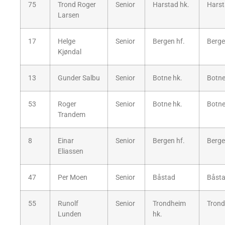
75
Trond Roger
Senior
Harstad hk.
Hars
Larsen
17
Helge
Senior
Bergen hf.
Berge
Kjøndal
13
Gunder Salbu
Senior
Botne hk.
Botne
53
Roger
Senior
Botne hk.
Botne
Trandem
8
Einar
Senior
Bergen hf.
Berge
Eliassen
47
Per Moen
Senior
Båstad
Båsta
55
Runolf
Senior
Trondheim
Trond
Lunden
hk.