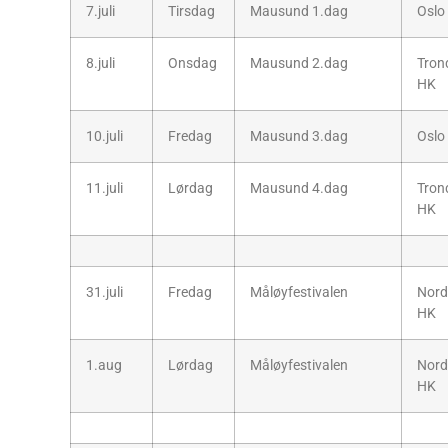
7.juli
Tirsdag
Mausund 1.dag
Oslo
8.juli
Onsdag
Mausund 2.dag
Tron
HK
10.juli
Fredag
Mausund 3.dag
Oslo
11.juli
Lørdag
Mausund 4.dag
Tron
HK
31.juli
Fredag
Måløyfestivalen
Nord
HK
1.aug
Lørdag
Måløyfestivalen
Nord
HK