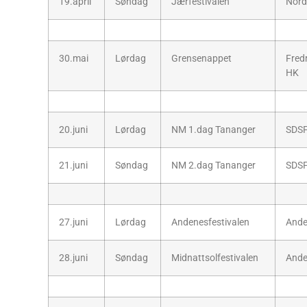
19.april
Søndag
Jærfestivalen
Nord
30.mai
Lørdag
Grensenappet
Fred
HK
20.juni
Lørdag
NM 1.dag Tananger
SDS
21.juni
Søndag
NM 2.dag Tananger
SDS
27.juni
Lørdag
Andenesfestivalen
Ande
28.juni
Søndag
Midnattsolfestivalen
Ande