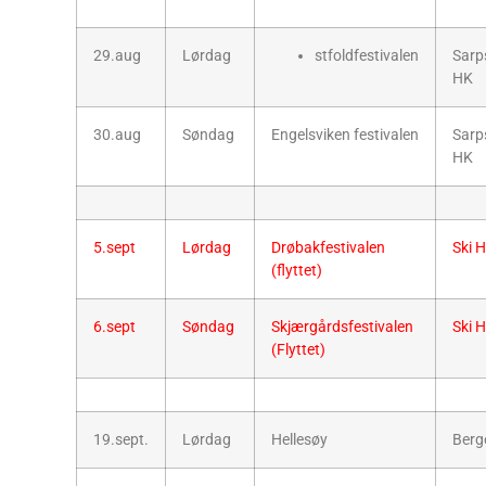
29.aug
Lørdag
stfoldfestivalen
Sarp
HK
30.aug
Søndag
Engelsviken festivalen
Sarp
HK
5.sept
Lørdag
Drøbakfestivalen
Ski 
(flyttet)
6.sept
Søndag
Skjærgårdsfestivalen
Ski 
(Flyttet)
19.sept.
Lørdag
Hellesøy
Berg