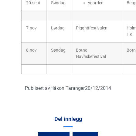
20.sept.
Søndag
ygarden
Berg
7.nov
Lørdag
Pigghåfestivalen
Holm
HK
8.nov
Søndag
Botne
Botn
Havfiskefestival
Publisert av
Håkon Taranger
20/12/2014
Del innlegg