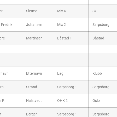
or
Sletmo
Mix 4
Ski
 Fredrik
Johansen
Mix 2
Sarpsborg
dre
Martinsen
Båstad 1
Båstad
rnavn
Etternavn
Lag
Klubb
ørn
Strand
Sarpsborg 1
Sarpsborg
n R.
Halstvedt
OHK 2
Oslo
n
Berger
Sarpsborg 1
Sarpsborg