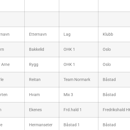
rnavn
Etternavn
Lag
Klubb
ørn
Bakkelid
OHK 1
Oslo
r Arne
Rygg
OHK 1
Oslo
le
Reitan
Team Normark
Båstad
rten
Hvam
Mix 3
Båstad
n
Ekenes
Frd.hald 1
Fredrikshald H
re
Hermanseter
Båstad 1
Båstad