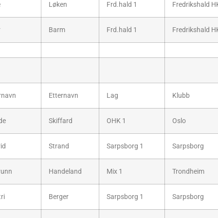
e
Løken
Frd.hald 1
Fredrikshald H
r
Barm
Frd.hald 1
Fredrikshald H
rnavn
Etternavn
Lag
Klubb
de
Skiffard
OHK 1
Oslo
id
Strand
Sarpsborg 1
Sarpsborg
runn
Handeland
Mix 1
Trondheim
ri
Berger
Sarpsborg 1
Sarpsborg