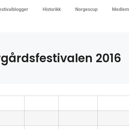
estivalblogger
Historikk
Norgescup
Medlemm
gårdsfestivalen 2016