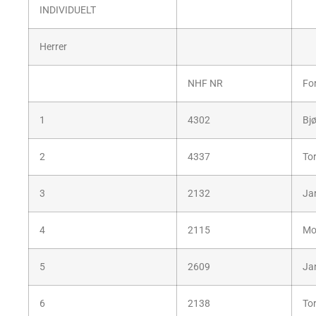
INDIVIDUELT
Herrer
NHF NR
Fo
1
4302
Bj
2
4337
To
3
2132
Jar
4
2115
Mo
5
2609
Ja
6
2138
To