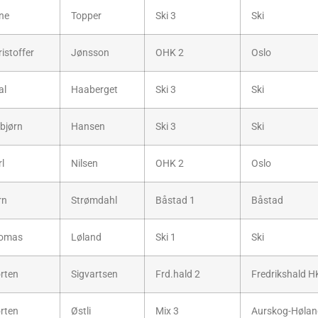
ne
Topper
Ski 3
Ski
istoffer
Jønsson
OHK 2
Oslo
al
Haaberget
Ski 3
Ski
gbjørn
Hansen
Ski 3
Ski
l
Nilsen
OHK 2
Oslo
rn
Strømdahl
Båstad 1
Båstad
omas
Løland
Ski 1
Ski
rten
Sigvartsen
Frd.hald 2
Fredrikshald H
rten
Østli
Mix 3
Aurskog-Hølan