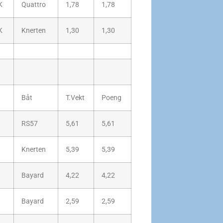
K
Quattro
1,78
1,78
K
Knerten
1,30
1,30
Båt
T.Vekt
Poeng
RS57
5,61
5,61
Knerten
5,39
5,39
Bayard
4,22
4,22
Bayard
2,59
2,59