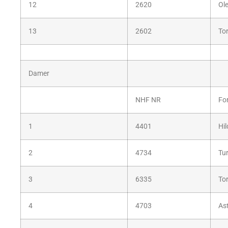
12
2620
Ol
13
2602
To
Damer
NHF NR
Fo
1
4401
Hil
2
4734
Tur
3
6335
To
4
4703
Ast