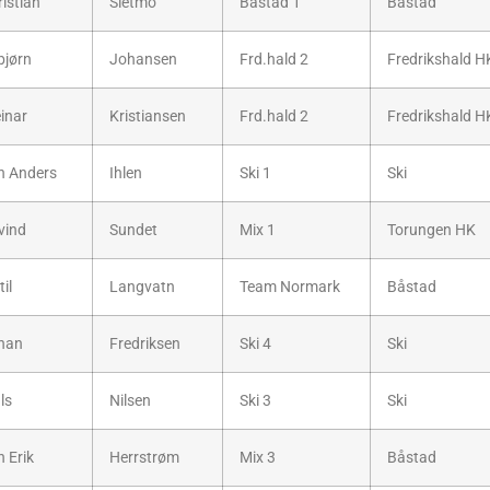
istian
Sletmo
Båstad 1
Båstad
bjørn
Johansen
Frd.hald 2
Fredrikshald H
inar
Kristiansen
Frd.hald 2
Fredrikshald H
n Anders
Ihlen
Ski 1
Ski
vind
Sundet
Mix 1
Torungen HK
til
Langvatn
Team Normark
Båstad
han
Fredriksen
Ski 4
Ski
ls
Nilsen
Ski 3
Ski
 Erik
Herrstrøm
Mix 3
Båstad