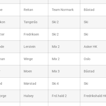
ne
Reitan
Team Normark
Båstad
kon
Tangerås
Ski 2
Ski
ter
Fredriksen
Ski 2
Ski
ode
Lerstein
Mix 2
Asker HK
han
Winge
Mix 2
Oslo
r
Moen
Mix 3
Båstad
ed
Mørstad
Ski 4
Ski
orge
Halsey
Frd.hald 2
Fredrikshald H