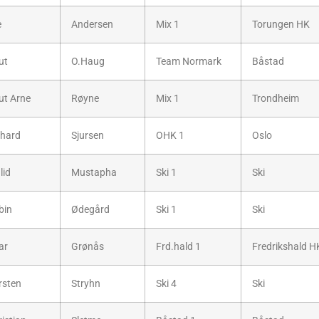
e
Andersen
Mix 1
Torungen HK
ut
O.Haug
Team Normark
Båstad
ut Arne
Røyne
Mix 1
Trondheim
chard
Sjursen
OHK 1
Oslo
lid
Mustapha
Ski 1
Ski
bin
Ødegård
Ski 1
Ski
ar
Grønås
Frd.hald 1
Fredrikshald H
rsten
Stryhn
Ski 4
Ski