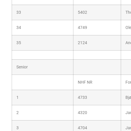
33
5402
Th
34
4749
Ole
35
2124
An
Senior
NHF NR
Fo
1
4733
Bj
2
4320
Ja
3
4704
Ja