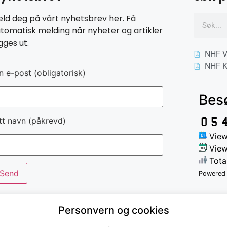
ld deg på vårt nyhetsbrev her. Få
tomatisk melding når nyheter og artikler
gges ut.
NHF V
NHF K
n e-post (obligatorisk)
Bes
tt navn (påkrevd)
View
View
Tota
Powered
Personvern og cookies