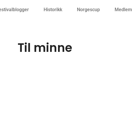
estivalblogger
Historikk
Norgescup
Medlemm
Til minne