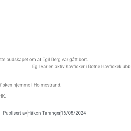
iljøet mottok det triste budskapet om at E
 Botne Havfiskeklubb i nærmere 20 
efisken hjemme i Holmestrand.
HK.
Publisert av
Håkon Taranger
16/08/2024