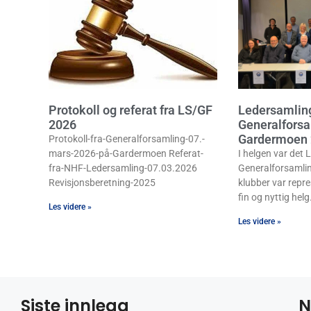
Protokoll og referat fra LS/GF
Ledersamlin
2026
Generalforsa
Gardermoen
Protokoll-fra-Generalforsamling-07.-
mars-2026-på-Gardermoen Referat-
I helgen var det
fra-NHF-Ledersamling-07.03.2026
Generalforsamli
Revisjonsberetning-2025
klubber var repre
fin og nyttig helg.
Les videre »
Les videre »
Siste innlegg
N