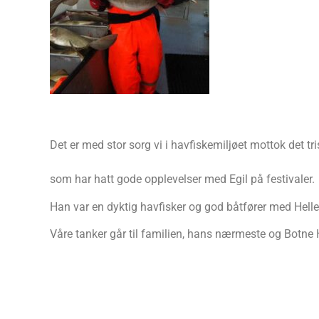
Det er med stor sorg vi i havfiskem
Egil var en aktiv havfisker i
som har hatt gode opplevelser med Egil på festivaler.
Han var en dyktig havfisker og god båtfører med Hell
Våre tanker går til familien, hans nærmeste og Botne 