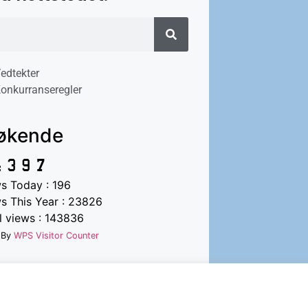
edtekter
onkurranseregler
økende
s Today : 196
s This Year : 23826
l views : 143836
 By
WPS Visitor Counter