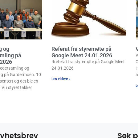
g og
Referat fra styremøte på
mling på
Google Meet 24.01.2026
V
 2026
Rreferat fra styremøte på Google Meet
C
 Ledersamling og
24.01.2026
H
ng på Gardermoen. 10
a
Les videre »
sentert og det ble en
L
 Vi i styret takker
yhetsbrev
Søk p