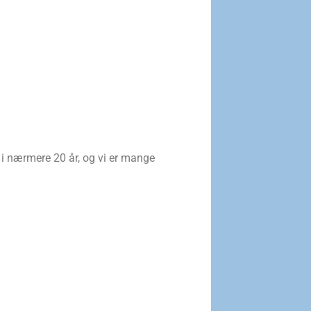
gil Berg var gått bort.
år, og vi er mange