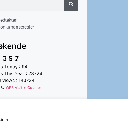
edtekter
onkurranseregler
økende
s Today : 94
s This Year : 23724
l views : 143734
 By
WPS Visitor Counter
ider.