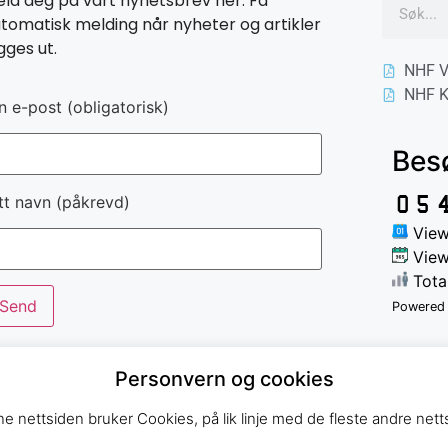
ld deg på vårt nyhetsbrev her. Få
tomatisk melding når nyheter og artikler
gges ut.
NHF V
NHF K
n e-post (obligatorisk)
Bes
tt navn (påkrevd)
View
View
Tota
Powered
Personvern og cookies
e nettsiden bruker Cookies, på lik linje med de fleste andre netts