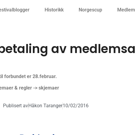
estivalblogger
Historikk
Norgescup
Medlemm
nnbetaling av medlemsa
il forbundet er 28.februar.
jemaer & regler -> skjemaer
Publisert av
Håkon Taranger
10/02/2016