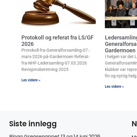
Protokoll og referat fra LS/GF
Ledersamlin
2026
Generalforsa
Gardermoen
Protokoll-fra-Generalforsamling-07.-
mars-2026-på-Gardermoen Referat-
I helgen var det
fra-NHF-Ledersamling-07.03.2026
Generalforsamli
Revisjonsberetning-2025
klubber var repre
fin og nyttig helg.
Les videre »
Les videre »
Siste innlegg
N
Blogg Grensenappet 13 og 14 juni 2026