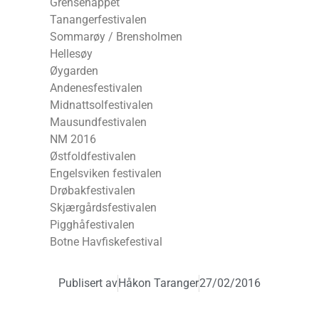
Grensenappet
Tanangerfestivalen
Sommarøy / Brensholmen
Hellesøy
Øygarden
Andenesfestivalen
Midnattsolfestivalen
Mausundfestivalen
NM 2016
Østfoldfestivalen
Engelsviken festivalen
Drøbakfestivalen
Skjærgårdsfestivalen
Pigghåfestivalen
Botne Havfiskefestival
Publisert av
Håkon Taranger
27/02/2016