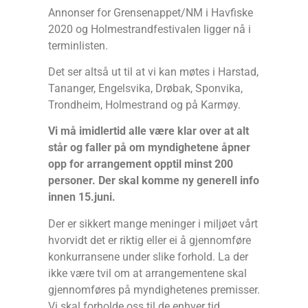
Annonser for Grensenappet/NM i Havfiske
2020 og Holmestrandfestivalen ligger nå i
terminlisten.
Det ser altså ut til at vi kan møtes i Harstad,
Tananger, Engelsvika, Drøbak, Sponvika,
Trondheim, Holmestrand og på Karmøy.
Vi må imidlertid alle være klar over at alt
står og faller på om myndighetene åpner
opp for arrangement opptil minst 200
personer. Der skal komme ny generell info
innen 15.juni.
Der er sikkert mange meninger i miljøet vårt
hvorvidt det er riktig eller ei å gjennomføre
konkurransene under slike forhold. La der
ikke være tvil om at arrangementene skal
gjennomføres på myndighetenes premisser.
Vi
skal
forholde oss til de enhver tid