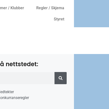
er / Klubber
Regler / Skjema
Styret
å nettstedet:
edtekter
onkurranseregler