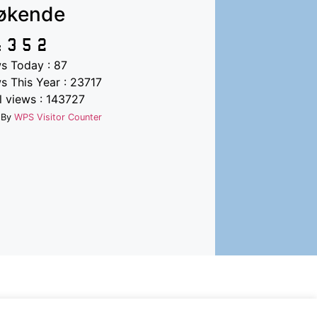
økende
s Today : 87
 This Year : 23717
 views : 143727
 By
WPS Visitor Counter