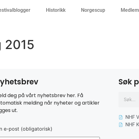
estivalblogger
Historikk
Norgescup
Medlemm
g 2015
yhetsbrev
Søk p
ld deg på vårt nyhetsbrev her. Få
tomatisk melding når nyheter og artikler
gges ut.
NHF V
NHF K
n e-post (obligatorisk)