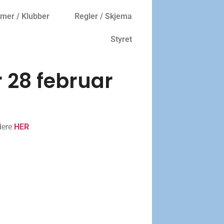
er / Klubber
Regler / Skjema
Styret
r 28 februar
dere
HER