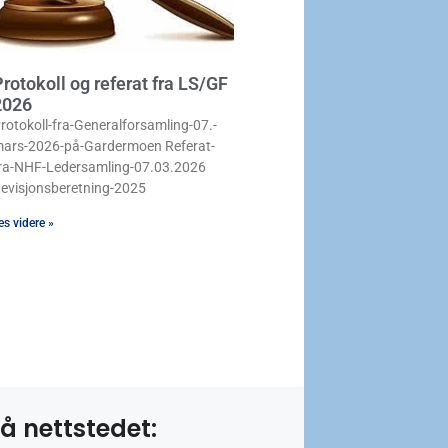
rotokoll og referat fra LS/GF
2026
rotokoll-fra-Generalforsamling-07.-
ars-2026-på-Gardermoen Referat-
ra-NHF-Ledersamling-07.03.2026
evisjonsberetning-2025
es videre »
å nettstedet: