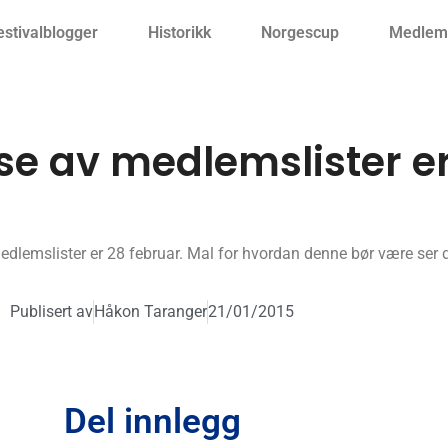
estivalblogger
Historikk
Norgescup
Medlemm
lse av medlemslister e
edlemslister er 28 februar. Mal for hvordan denne bør være ser 
Publisert av
Håkon Taranger
21/01/2015
Del innlegg