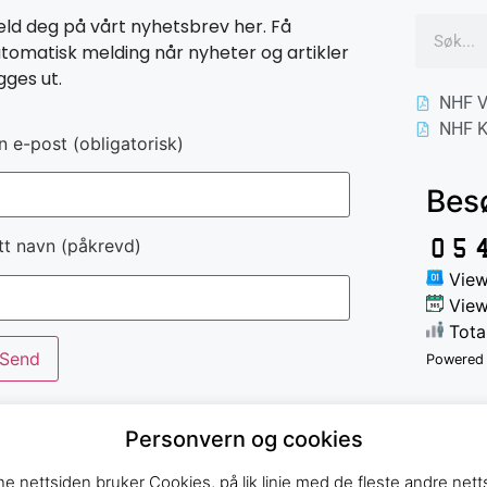
ld deg på vårt nyhetsbrev her. Få
tomatisk melding når nyheter og artikler
gges ut.
NHF V
NHF K
n e-post (obligatorisk)
Bes
tt navn (påkrevd)
View
View
Tota
Powered
Personvern og cookies
e nettsiden bruker Cookies, på lik linje med de fleste andre netts