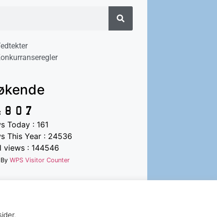
edtekter
onkurranseregler
økende
s Today : 161
s This Year : 24536
l views : 144546
 By
WPS Visitor Counter
ider.