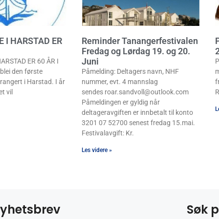
E I HARSTAD ER
Reminder Tanangerfestivalen
P
Fredag og Lørdag 19. og 20.
Juni
ARSTAD ER 60 ÅR I
P
lei den første
Påmelding: Deltagers navn, NHF
m
rangert i Harstad. I år
nummer, evt. 4 mannslag
f
t vil
sendes roar.sandvoll@outlook.com
R
Påmeldingen er gyldig når
L
deltageravgiften er innbetalt til konto
3201 07 52700 senest fredag 15.mai.
Festivalavgift: Kr.
Les videre »
yhetsbrev
Søk p