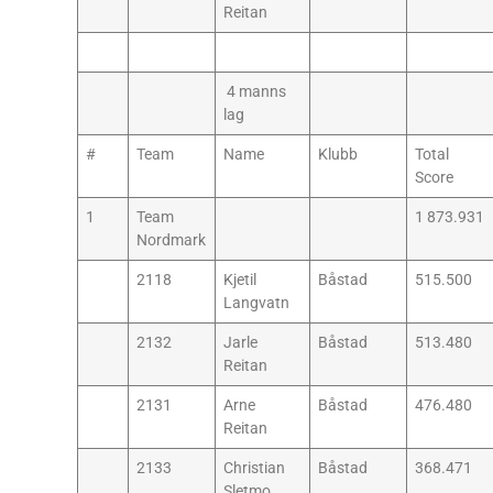
Reitan
4 manns
lag
#
Team
Name
Klubb
Total
Score
1
Team
1 873.931
Nordmark
2118
Kjetil
Båstad
515.500
Langvatn
2132
Jarle
Båstad
513.480
Reitan
2131
Arne
Båstad
476.480
Reitan
2133
Christian
Båstad
368.471
Sletmo