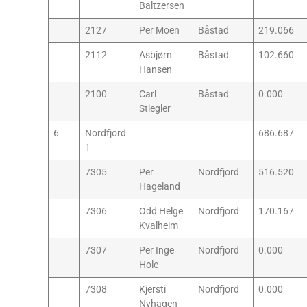
Baltzersen
2127
Per Moen
Båstad
219.066
2112
Asbjørn
Båstad
102.660
Hansen
2100
Carl
Båstad
0.000
Stiegler
6
Nordfjord
686.687
1
7305
Per
Nordfjord
516.520
Hageland
7306
Odd Helge
Nordfjord
170.167
Kvalheim
7307
Per Inge
Nordfjord
0.000
Hole
7308
Kjersti
Nordfjord
0.000
Nyhagen