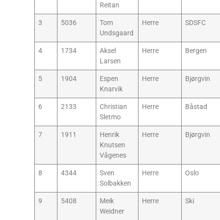
Reitan
3
5036
Tom
Herre
SDSFC
Undsgaard
4
1734
Aksel
Herre
Bergen
Larsen
5
1904
Espen
Herre
Bjørgvin
Knarvik
6
2133
Christian
Herre
Båstad
Sletmo
7
1911
Henrik
Herre
Bjørgvin
Knutsen
Vågenes
8
4344
Sven
Herre
Oslo
Solbakken
9
5408
Meik
Herre
Ski
Weidner