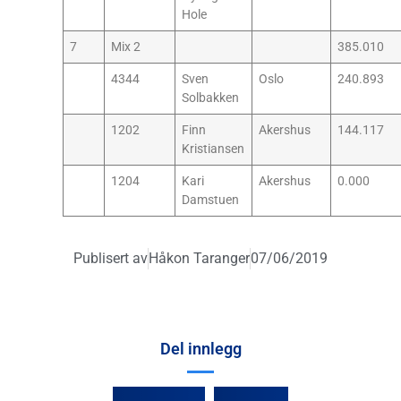
Hole
7
Mix 2
385.010
4344
Sven
Oslo
240.893
Solbakken
1202
Finn
Akershus
144.117
Kristiansen
1204
Kari
Akershus
0.000
Damstuen
Publisert av
Håkon Taranger
07/06/2019
Del innlegg