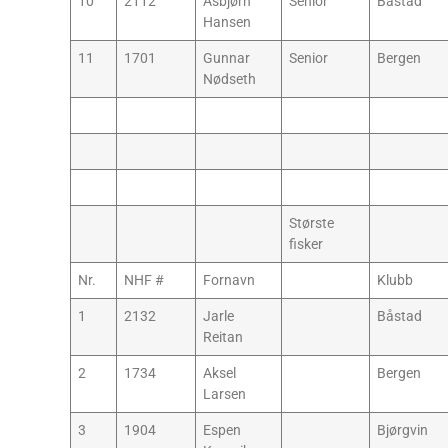
10
2112
Asbjørn
Senior
Båstad
Hansen
11
1701
Gunnar
Senior
Bergen
Nødseth
Største
fisker
Nr.
NHF #
Fornavn
Klubb
1
2132
Jarle
Båstad
Reitan
2
1734
Aksel
Bergen
Larsen
3
1904
Espen
Bjørgvin