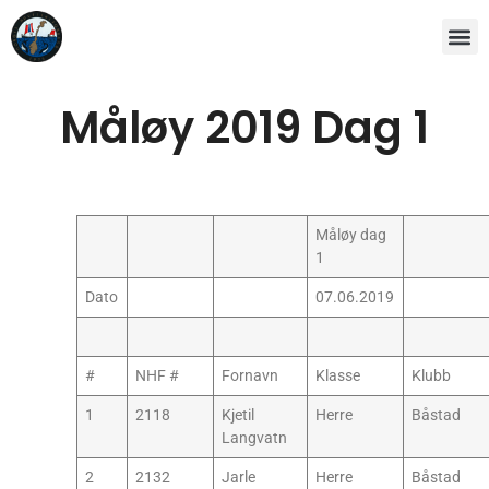
Måløy 2019 Dag 1
Måløy dag
1
Dato
07.06.2019
#
NHF #
Fornavn
Klasse
Klubb
1
2118
Kjetil
Herre
Båstad
Langvatn
2
2132
Jarle
Herre
Båstad