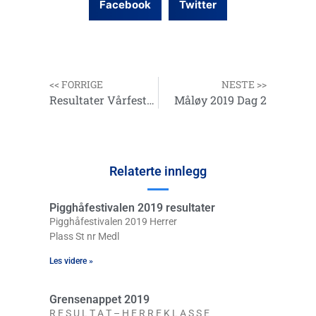
Facebook
Twitter
<< FORRIGE
NESTE >>
Resultater Vårfestivalen – 4. mai 2019
Måløy 2019 Dag 2
Relaterte innlegg
Pigghåfestivalen 2019 resultater
Pigghåfestivalen 2019 Herrer
Plass St nr Medl
Les videre »
Grensenappet 2019
R E S U L T A T – H E R R E K L A S S E