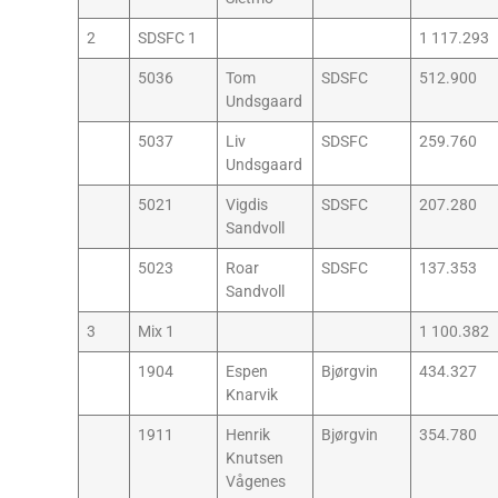
2
SDSFC 1
1 117.293
5036
Tom
SDSFC
512.900
Undsgaard
5037
Liv
SDSFC
259.760
Undsgaard
5021
Vigdis
SDSFC
207.280
Sandvoll
5023
Roar
SDSFC
137.353
Sandvoll
3
Mix 1
1 100.382
1904
Espen
Bjørgvin
434.327
Knarvik
1911
Henrik
Bjørgvin
354.780
Knutsen
Vågenes