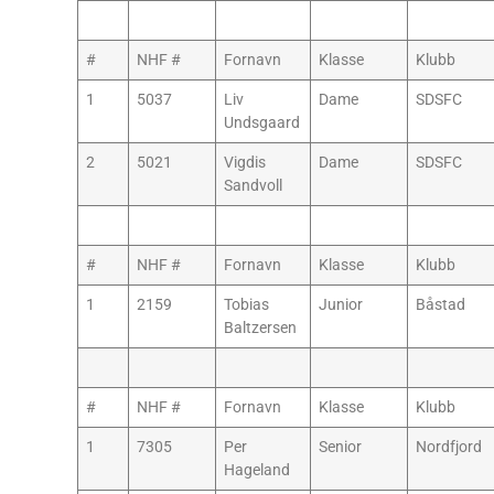
#
NHF #
Fornavn
Klasse
Klubb
1
5037
Liv
Dame
SDSFC
Undsgaard
2
5021
Vigdis
Dame
SDSFC
Sandvoll
#
NHF #
Fornavn
Klasse
Klubb
1
2159
Tobias
Junior
Båstad
Baltzersen
#
NHF #
Fornavn
Klasse
Klubb
1
7305
Per
Senior
Nordfjord
Hageland