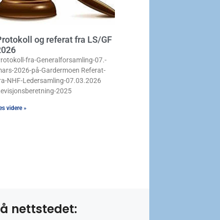
rotokoll og referat fra LS/GF
2026
rotokoll-fra-Generalforsamling-07.-
ars-2026-på-Gardermoen Referat-
ra-NHF-Ledersamling-07.03.2026
evisjonsberetning-2025
es videre »
å nettstedet: