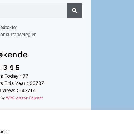
edtekter
onkurranseregler
økende
s Today : 77
s This Year : 23707
 views : 143717
 By
WPS Visitor Counter
ider.