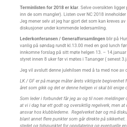
Terminlisten for 2018 er klar
. Selve oversikten ligge
inn de som mangler). Listen over NC 2018 inneholder des
Jeg mener selv at jeg har gjort det som kan kreves av 
diskusjoner under kommende ledersamling.
Lederkonferansen / Generalforsamlingen
blir på Hu
vanlig på søndag rundt kl.13.00 med en god lunch før
innkomne forslag på sitt møte helgen 13. – 14.januar
styret innen 8 uker før vi møtes i Tananger ( senest 3.j
Jeg vil avslutt denne julehilsen med å ta med noe av d
LK / GF er på mange måter årets viktigste begivenhet f
året som gikk og det er denne helgen vi skal bli enige
Som leder i forbundet får jeg av og til noen meldinger 
at vi i dag har ett godt og oversiktlig regelverk, men a
ansvar hos klubblederne. Regelverket bør og må diskut
blant annet flere punkter som går direkte på sikkerhet
stedet og tidspunktet for oppdatering og eventuelle en