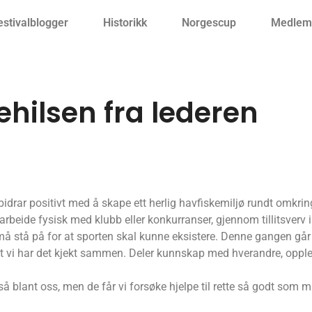
estivalblogger
Historikk
Norgescup
Medlemm
ehilsen fra lederen
bidrar positivt med å skape ett herlig havfiskemiljø rundt omkrin
beide fysisk med klubb eller konkurranser, gjennom tillitsverv i
stå på for at sporten skal kunne eksistere. Denne gangen går 
t vi har det kjekt sammen. Deler kunnskap med hverandre, opple
blant oss, men de får vi forsøke hjelpe til rette så godt som mu