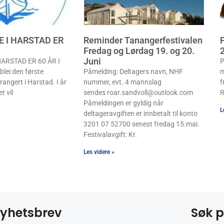
E I HARSTAD ER
Reminder Tanangerfestivalen
P
Fredag og Lørdag 19. og 20.
Juni
ARSTAD ER 60 ÅR I
P
lei den første
Påmelding: Deltagers navn, NHF
m
rangert i Harstad. I år
nummer, evt. 4 mannslag
f
t vil
sendes roar.sandvoll@outlook.com
R
Påmeldingen er gyldig når
L
deltageravgiften er innbetalt til konto
3201 07 52700 senest fredag 15.mai.
Festivalavgift: Kr.
Les videre »
yhetsbrev
Søk p