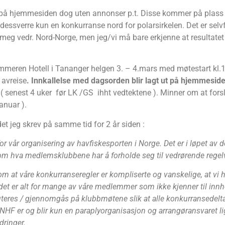
r på hjemmesiden dog uten annonser p.t. Disse kommer på plass i
sverre kun en konkurranse nord for polarsirkelen. Det er selvfølg
meg vedr. Nord-Norge, men jeg/vi må bare erkjenne at resultatet 
mmeren Hotell i Tananger helgen 3. – 4.mars med møtestart kl.1
 avreise
. Innkallelse med dagsorden blir lagt ut på hjemmesid
 ( senest 4 uker før LK /GS ihht vedtektene ). Minner om at fo
anuar ).
et jeg skrev på samme tid for 2 år siden :
or vår organisering av havfiskesporten i Norge. Det er i løpet a
 om hva medlemsklubbene har å forholde seg til vedrørende regelv
om at våre konkurranseregler er kompliserte og vanskelige, at vi h
t det er alt for mange av våre medlemmer som ikke kjenner til innho
eres / gjennomgås på klubbmøtene slik at alle konkurransedeltag
. NHF er og blir kun en paraplyorganisasjon og arrangøransvaret l
dringer.