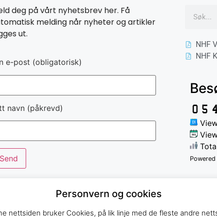
ld deg på vårt nyhetsbrev her. Få
tomatisk melding når nyheter og artikler
gges ut.
NHF V
NHF K
n e-post (obligatorisk)
Bes
tt navn (påkrevd)
View
View
Total
Powered
Personvern og cookies
e nettsiden bruker Cookies, på lik linje med de fleste andre netts