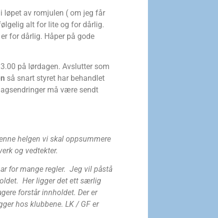
 løpet av romjulen ( om jeg får
elig alt for lite og for dårlig.
er for dårlig. Håper på gode
3.00 på lørdagen. Avslutter som
en
så snart styret har behandlet
rslagsendringer må være sendt
v denne helgen vi skal oppsummere
erk og vedtekter.
ar for mange regler. Jeg vil påstå
ldet. Her ligger det ett særlig
ere forstår innholdet. Der er
igger hos klubbene. LK / GF er