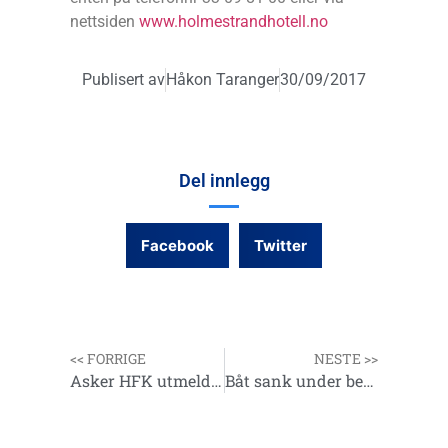
nettsiden
www.holmestrandhotell.no
Publisert av
Håkon Taranger
30/09/2017
Del innlegg
Facebook
Twitter
<< FORRIGE
NESTE >>
Asker HFK utmeldt fra NHF
Båt sank under beina på deltagere.