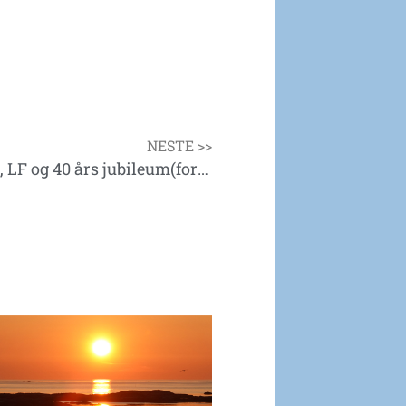
NESTE >>
Innkalling og invitasjon til GF 2015, LF og 40 års jubileum(foreløpig)