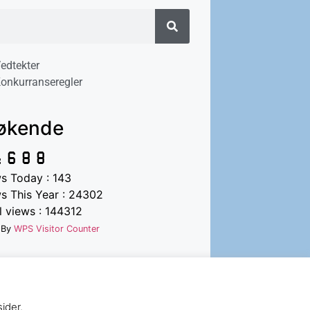
edtekter
onkurranseregler
økende
s Today : 143
s This Year : 24302
 views : 144312
 By
WPS Visitor Counter
ider.