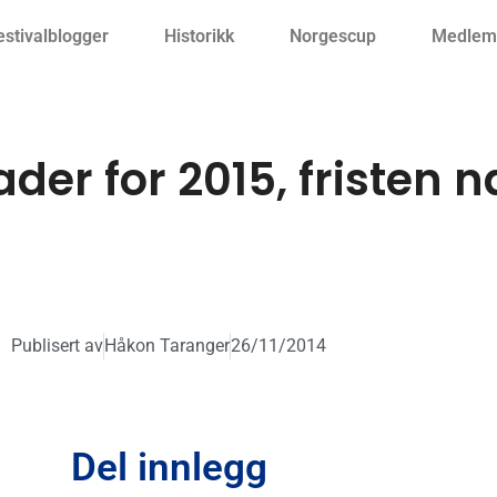
estivalblogger
Historikk
Norgescup
Medlemm
der for 2015, fristen
Publisert av
Håkon Taranger
26/11/2014
Del innlegg