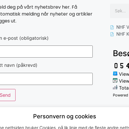
ld deg på vårt nyhetsbrev her. Få
tomatisk melding når nyheter og artikler
gges ut.
NHF V
NHF K
n e-post (obligatorisk)
Bes
tt navn (påkrevd)
View
View
Total
Powered
Personvern og cookies
e nettsiden bruker Cookies, på lik linje med de fleste andre netts