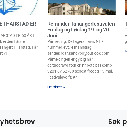
E I HARSTAD ER
Reminder Tanangerfestivalen
T
Fredag og Lørdag 19. og 20.
T
Juni
ARSTAD ER 60 ÅR I
A
lei den første
Påmelding: Deltagers navn, NHF
g
rangert i Harstad. I år
nummer, evt. 4 mannslag
L
t vil
sendes roar.sandvoll@outlook.com
Påmeldingen er gyldig når
deltageravgiften er innbetalt til konto
3201 07 52700 senest fredag 15.mai.
Festivalavgift: Kr.
Les videre »
yhetsbrev
Søk p