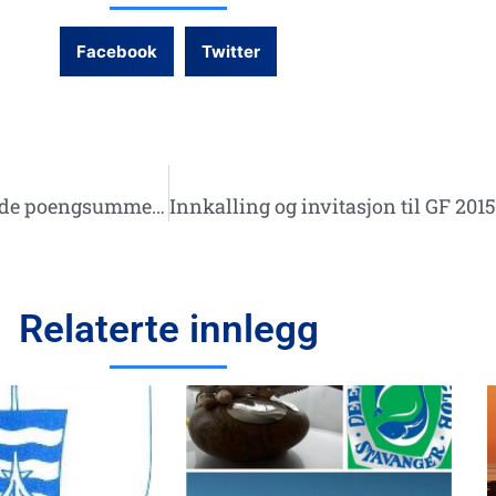
Facebook
Twitter
Vi gratulerer til NC vinnere og deltagere! Harde poengsummer i årets NC!
Relaterte innlegg