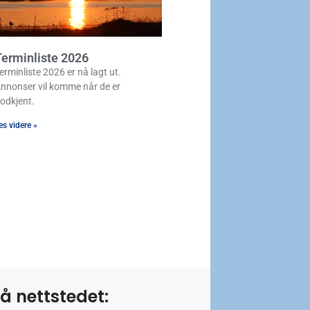
erminliste 2026
erminliste 2026 er nå lagt ut.
nnonser vil komme når de er
odkjent.
es videre »
å nettstedet: