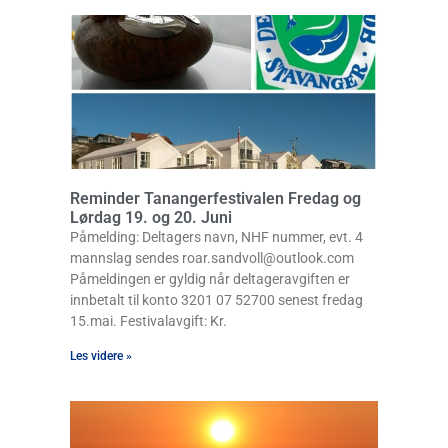
Reminder Tanangerfestivalen Fredag og
Lørdag 19. og 20. Juni
Påmelding: Deltagers navn, NHF nummer, evt. 4
mannslag sendes roar.sandvoll@outlook.com
Påmeldingen er gyldig når deltageravgiften er
innbetalt til konto 3201 07 52700 senest fredag
15.mai. Festivalavgift: Kr.
Les videre »