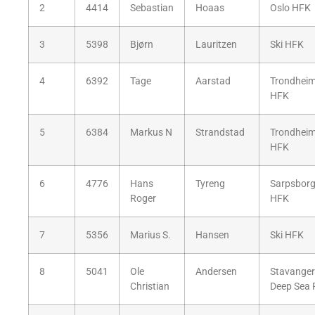
2
4414
Sebastian
Hoaas
Oslo HFK
3
5398
Bjørn
Lauritzen
Ski HFK
4
6392
Tage
Aarstad
Trondhei
HFK
5
6384
Markus N
Strandstad
Trondhei
HFK
6
4776
Hans
Tyreng
Sarpsbor
Roger
HFK
7
5356
Marius S.
Hansen
Ski HFK
8
5041
Ole
Andersen
Stavanger
Christian
Deep Sea 