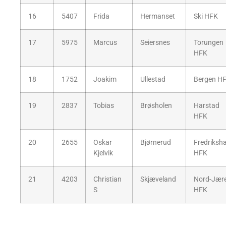
16
5407
Frida
Hermanset
Ski HFK
17
5975
Marcus
Seiersnes
Torungen
HFK
18
1752
Joakim
Ullestad
Bergen H
19
2837
Tobias
Brøsholen
Harstad
HFK
20
2655
Oskar
Bjørnerud
Fredriksh
Kjelvik
HFK
21
4203
Christian
Skjæveland
Nord-Jær
S
HFK