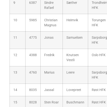
9
6387
Sindre
Sæther
Trondhei
Rafael
HFK
10
5985
Christian
Heimvik
Torungen
Magnus
HFK
11
4775
Jonas
Samuelsen
Sarpsbor
HFK
12
4388
Fredrik
Knutsen
Oslo HFK
Vestli
13
4760
Marius
Leere
Sarpsbor
HFK
14
8035
Jassal
Lovepreet
Røst HFK
15
8028
Sten Roar
Buschmann
Røst HFK