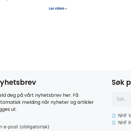
Les videre »
yhetsbrev
Søk p
ld deg på vårt nyhetsbrev her. Få
tomatisk melding når nyheter og artikler
gges ut.
NHF V
NHF K
n e-post (obligatorisk)