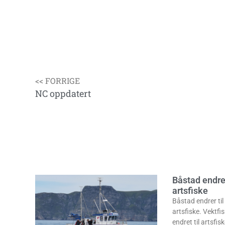
<< FORRIGE
NC oppdatert
Båstad endrer
artsfiske
Båstad endrer ti
artsfiske. Vektfi
endret til artsf