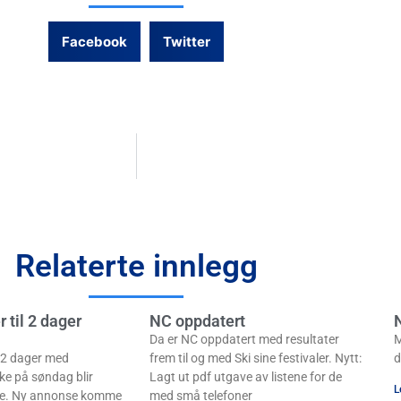
Facebook
Twitter
Relaterte innlegg
 til 2 dager
NC oppdatert
Da er NC oppdatert med resultater
M
l 2 dager med
frem til og med Ski sine festivaler. Nytt:
d
ske på søndag blir
Lagt ut pdf utgave av listene for de
L
iske. Ny annonse komme
med små telefoner