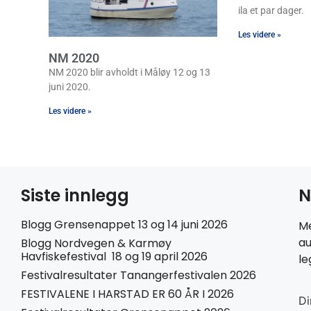
ila et par dager.
Les videre »
NM 2020
NM 2020 blir avholdt i Måløy 12 og 13
juni 2020.
Les videre »
Siste innlegg
N
Blogg Grensenappet 13 og 14 juni 2026
Me
au
Blogg Nordvegen & Karmøy
Havfiskefestival 18 og 19 april 2026
le
Festivalresultater Tanangerfestivalen 2026
FESTIVALENE I HARSTAD ER 60 ÅR I 2026
Di