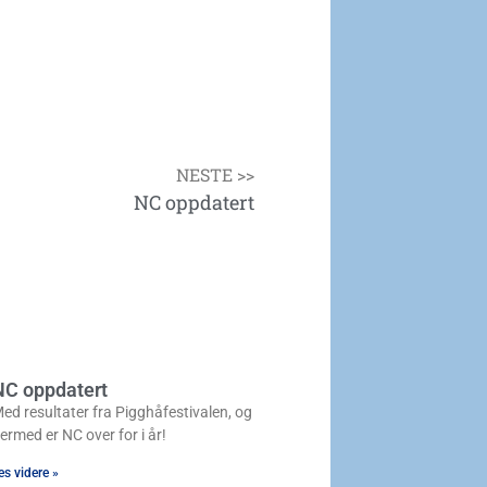
NESTE >>
NC oppdatert
NC oppdatert
ed resultater fra Pigghåfestivalen, og
ermed er NC over for i år!
es videre »