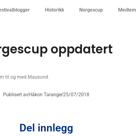
estivalblogger
Historikk
Norgescup
Medlemm
rgescup oppdatert
em til og med Mausund.
Publisert av
Håkon Taranger
25/07/2018
Del innlegg