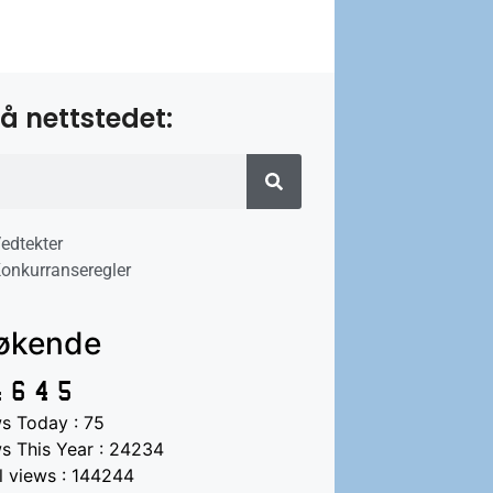
å nettstedet:
edtekter
onkurranseregler
økende
s Today : 75
s This Year : 24234
l views : 144244