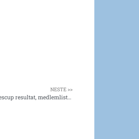
NESTE >>
Hjemmesiden oppdatert med Norgescup resultat, medlemliste mm.