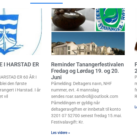
E I HARSTAD ER
Reminder Tanangerfestivalen
P
Fredag og Lørdag 19. og 20.
Juni
ARSTAD ER 60 ÅR I
P
lei den første
Påmelding: Deltagers navn, NHF
m
rangert i Harstad. I år
nummer, evt. 4 mannslag
f
t vil
sendes roar.sandvoll@outlook.com
R
Påmeldingen er gyldig når
L
deltageravgiften er innbetalt til konto
3201 07 52700 senest fredag 15.mai.
Festivalavgift: Kr.
Les videre »