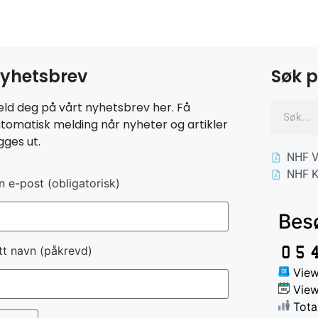
yhetsbrev
Søk p
ld deg på vårt nyhetsbrev her. Få
tomatisk melding når nyheter og artikler
gges ut.
NHF V
NHF K
n e-post (obligatorisk)
Bes
tt navn (påkrevd)
View
View
Tota