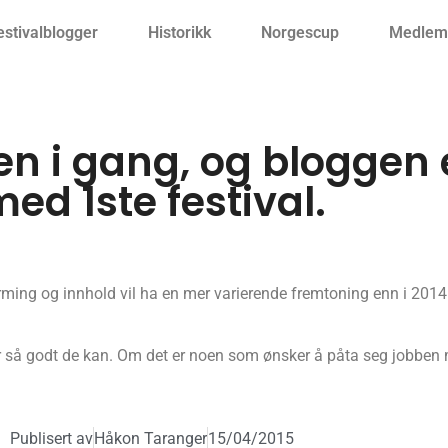
estivalblogger
Historikk
Norgescup
Medlemm
n i gang, og bloggen 
ed 1ste festival.
ming og innhold vil ha en mer varierende fremtoning enn i 2014.
ør så godt de kan. Om det er noen som ønsker å påta seg jobben
Publisert av
Håkon Taranger
15/04/2015