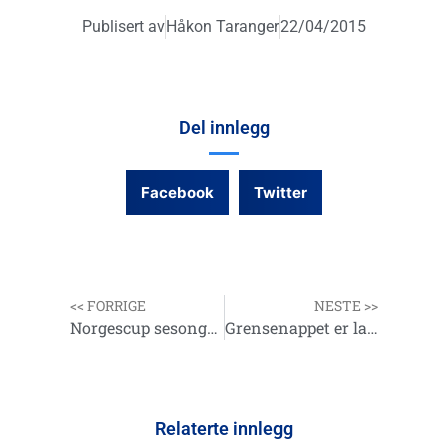
Publisert av
Håkon Taranger
22/04/2015
Del innlegg
Facebook
Twitter
<< FORRIGE
NESTE >>
Norgescup sesongen i gang, og bloggen er oppdatert med 1ste festival.
Grensenappet er lagt inn med annonse på terminlista 30 mai
Relaterte innlegg