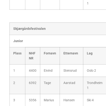
1
Skjærgårdsfestivalen
Junior
Plass
NHF
Fornavn
Etternavn
Lag
NR
1
4400
Eivind
Stensrud
Oslo 2
2
6392
Tage
Aarstad
Trondheim
1
3
5356
Marius
Hansen
Ski 4