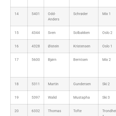
14
5401
Odd-
Schrøder
Mix 1
Anders
15
4344
Sven
Solbakken
Oslo 2
16
4328
Øistein
Kristensen
Oslo 1
17
5600
Bjørn
Berntsen
Mix 2
18
5311
Martin
Gundersen
Ski 2
19
5397
Walid
Mustapha
Ski 3
20
6332
Thomas
Tofte
Trondhe