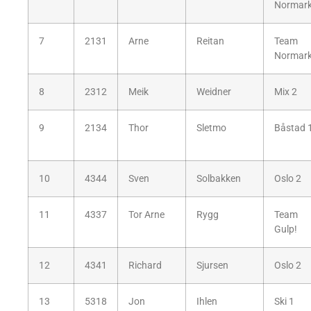
Normar
7
2131
Arne
Reitan
Team
Normar
8
2312
Meik
Weidner
Mix 2
9
2134
Thor
Sletmo
Båstad 
10
4344
Sven
Solbakken
Oslo 2
11
4337
Tor Arne
Rygg
Team
Gulp!
12
4341
Richard
Sjursen
Oslo 2
13
5318
Jon
Ihlen
Ski 1