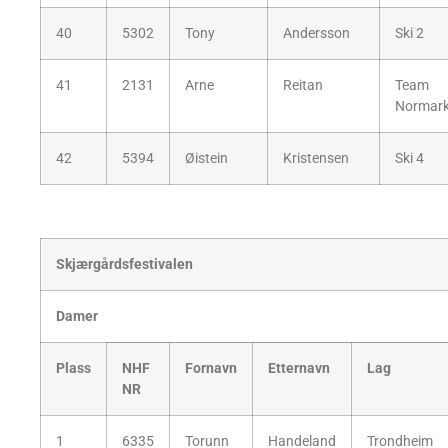
40
5302
Tony
Andersson
Ski 2
41
2131
Arne
Reitan
Team
Normar
42
5394
Øistein
Kristensen
Ski 4
Skjærgårdsfestivalen
Damer
Plass
NHF
Fornavn
Etternavn
Lag
NR
1
6335
Torunn
Handeland
Trondheim