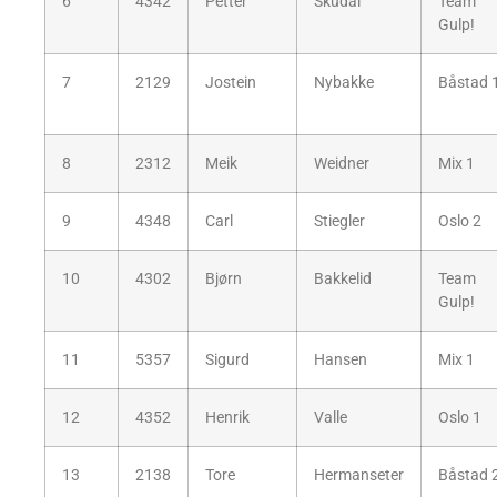
6
4342
Petter
Skudal
Team
Gulp!
7
2129
Jostein
Nybakke
Båstad 
8
2312
Meik
Weidner
Mix 1
9
4348
Carl
Stiegler
Oslo 2
10
4302
Bjørn
Bakkelid
Team
Gulp!
11
5357
Sigurd
Hansen
Mix 1
12
4352
Henrik
Valle
Oslo 1
13
2138
Tore
Hermanseter
Båstad 