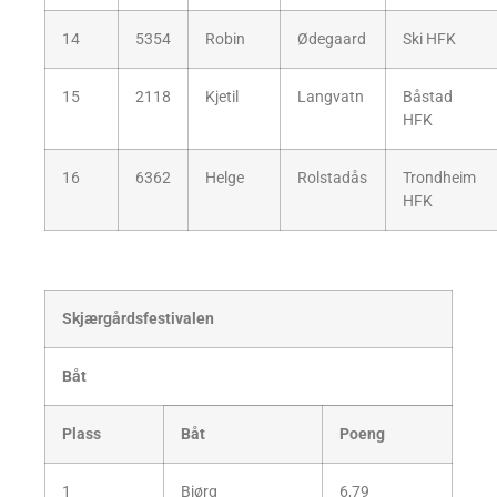
14
5354
Robin
Ødegaard
Ski HFK
15
2118
Kjetil
Langvatn
Båstad
HFK
16
6362
Helge
Rolstadås
Trondheim
HFK
Skjærgårdsfestivalen
Båt
Plass
Båt
Poeng
1
Bjørg
6,79