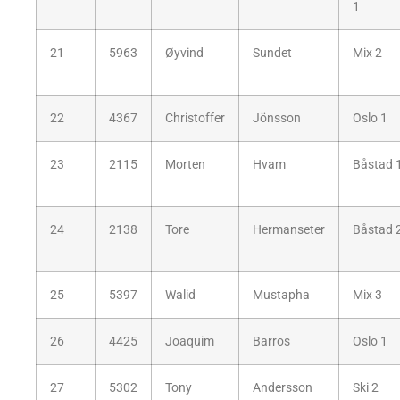
1
21
5963
Øyvind
Sundet
Mix 2
22
4367
Christoffer
Jönsson
Oslo 1
23
2115
Morten
Hvam
Båstad 
24
2138
Tore
Hermanseter
Båstad 
25
5397
Walid
Mustapha
Mix 3
26
4425
Joaquim
Barros
Oslo 1
27
5302
Tony
Andersson
Ski 2