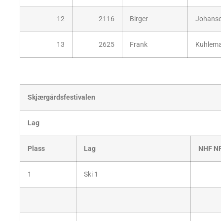
12
2116
Birger
Johans
13
2625
Frank
Kuhlem
Skjærgårdsfestivalen
Lag
Plass
Lag
NHF N
1
Ski 1