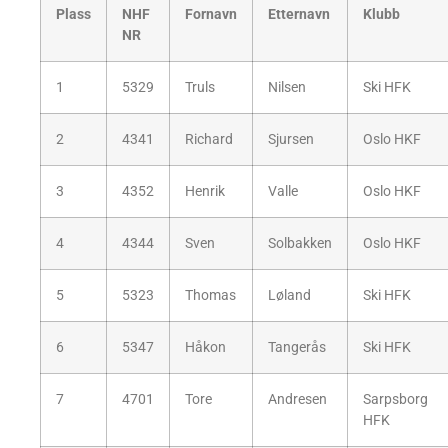
Plass
NHF
Fornavn
Etternavn
Klubb
NR
1
5329
Truls
Nilsen
Ski HFK
2
4341
Richard
Sjursen
Oslo HKF
3
4352
Henrik
Valle
Oslo HKF
4
4344
Sven
Solbakken
Oslo HKF
5
5323
Thomas
Løland
Ski HFK
6
5347
Håkon
Tangerås
Ski HFK
7
4701
Tore
Andresen
Sarpsborg
HFK