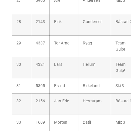
27
5900
Are
Andersen
Mix 3
28
2143
Eirik
Gundersen
Båstad 
29
4337
Tor Arne
Rygg
Team
Gulp!
30
4321
Lars
Hellum
Team
Gulp!
31
5305
Eivind
Birkeland
Ski 3
32
2156
Jan-Eric
Herrstrøm
Båstad 
33
1609
Morten
Østli
Mix 3