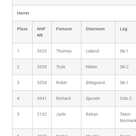
Herrer
Plass
NHF
Fornavn
Etternavn
Lag
NR
1
5323
Thomas
Løland
Ski 1
2
5329
Truls
Nilsen
Ski 2
3
5354
Robin
Ødegaard
Ski 1
4
4341
Richard
Sjursen
Oslo 2
5
2132
Jarle
Reitan
Team
Normar