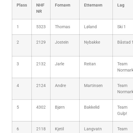
Plass
NHF
Fornavn
Etternavn
Lag
NR
1
5323
Thomas
Løland
Ski 1
2
2129
Jostein
Nybakke
Båstad 
3
2132
Jarle
Reitan
Team
Normar
4
2124
Andre
Martinsen
Team
Normar
5
4302
Bjørn
Bakkelid
Team
Gulp!
6
2118
Kjetil
Langvatn
Team