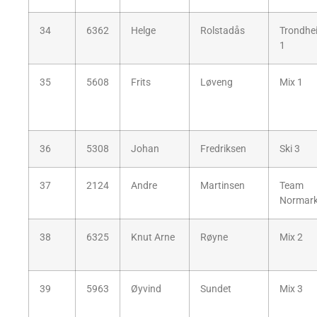
34
6362
Helge
Rolstadås
Trondhe
1
35
5608
Frits
Løveng
Mix 1
36
5308
Johan
Fredriksen
Ski 3
37
2124
Andre
Martinsen
Team
Normar
38
6325
Knut Arne
Røyne
Mix 2
39
5963
Øyvind
Sundet
Mix 3