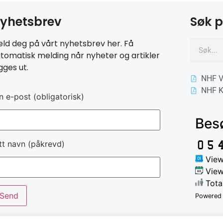
yhetsbrev
Søk p
ld deg på vårt nyhetsbrev her. Få
tomatisk melding når nyheter og artikler
gges ut.
NHF V
NHF K
n e-post (obligatorisk)
Bes
tt navn (påkrevd)
View
View
Tota
Powered