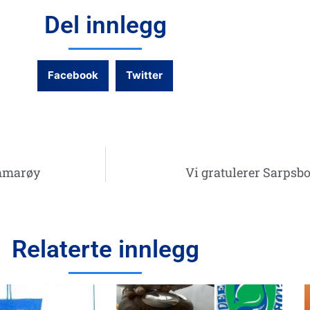
Del innlegg
Facebook
Twitter
ommarøy
Vi gratulerer Sarpsb
Relaterte innlegg