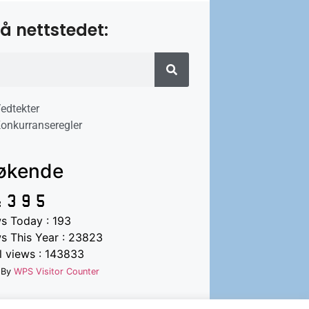
å nettstedet:
edtekter
onkurranseregler
økende
s Today : 193
s This Year : 23823
l views : 143833
 By
WPS Visitor Counter