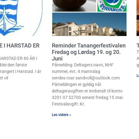
E I HARSTAD ER
Reminder Tanangerfestivalen
T
Fredag og Lørdag 19. og 20.
T
Juni
ARSTAD ER 60 ÅR I
A
lei den første
Påmelding: Deltagers navn, NHF
g
rangert i Harstad. I år
nummer, evt. 4 mannslag
L
t vil
sendes roar.sandvoll@outlook.com
Påmeldingen er gyldig når
deltageravgiften er innbetalt til konto
3201 07 52700 senest fredag 15.mai.
Festivalavgift: Kr.
Les videre »