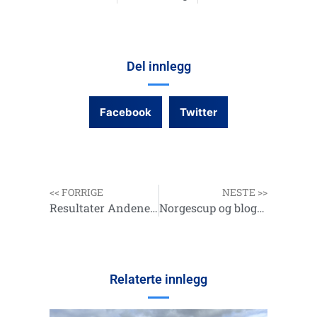
Del innlegg
Facebook
Twitter
<< FORRIGE
NESTE >>
Resultater Andenes og Midnattsolfestivalen 2014
Norgescup og blogg oppdatert med Andenes, rettelse på herreklassen og en komplett PDF lagt ut med alle personlige resulater
Relaterte innlegg