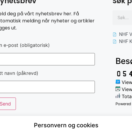
yhetsbrev
Søk p
ld deg på vårt nyhetsbrev her. Få
tomatisk melding når nyheter og artikler
gges ut.
NHF V
NHF K
n e-post (obligatorisk)
Bes
tt navn (påkrevd)
View
View
Tota
Powered
Personvern og cookies