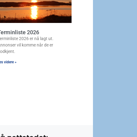
erminliste 2026
erminliste 2026 er nå lagt ut.
nnonser vil komme når de er
odkjent.
es videre »