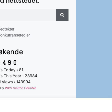
å nettstedet:
edtekter
onkurranseregler
økende
s Today : 81
s This Year : 23984
l views : 143994
 By
WPS Visitor Counter