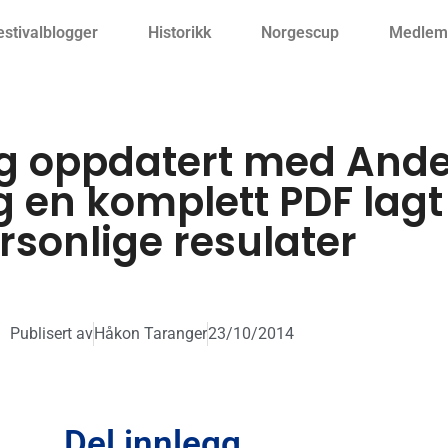
estivalblogger
Historikk
Norgescup
Medlemm
 oppdatert med Anden
 en komplett PDF lagt
rsonlige resulater
Publisert av
Håkon Taranger
23/10/2014
Del innlegg