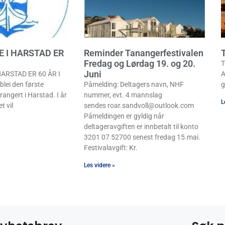
E I HARSTAD ER
Reminder Tanangerfestivalen
T
Fredag og Lørdag 19. og 20.
T
Juni
ARSTAD ER 60 ÅR I
A
lei den første
Påmelding: Deltagers navn, NHF
g
rangert i Harstad. I år
nummer, evt. 4 mannslag
L
t vil
sendes roar.sandvoll@outlook.com
Påmeldingen er gyldig når
deltageravgiften er innbetalt til konto
3201 07 52700 senest fredag 15.mai.
Festivalavgift: Kr.
Les videre »