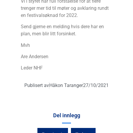
Vi i styret har full forståelse for at flere
trenger mer tid til møter og avklaring rundt
en festivalsøknad for 2022.
Send gjerne en melding hvis dere har en
plan, men blir litt forsinket.
Mvh
Are Andersen
Leder NHF
Publisert av
Håkon Taranger
27/10/2021
Del innlegg