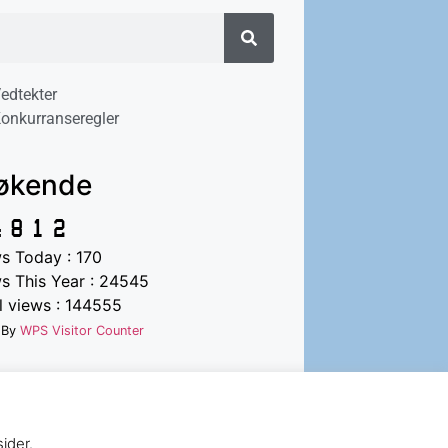
edtekter
onkurranseregler
økende
s Today : 170
s This Year : 24545
l views : 144555
 By
WPS Visitor Counter
ider.