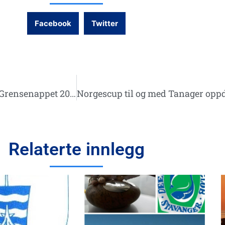
Facebook
Twitter
Norgescup resultater er oppdatert til og med Grensenappet 2014, samt Egerøy og Jærfestivalen er rettet og fullført
Relaterte innlegg