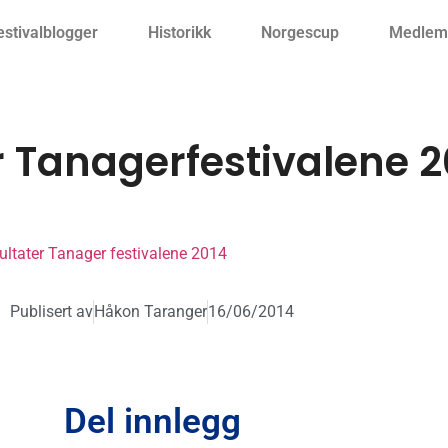
estivalblogger
Historikk
Norgescup
Medlemm
r Tanagerfestivalene 2
ultater Tanager festivalene 2014
Publisert av
Håkon Taranger
16/06/2014
Del innlegg