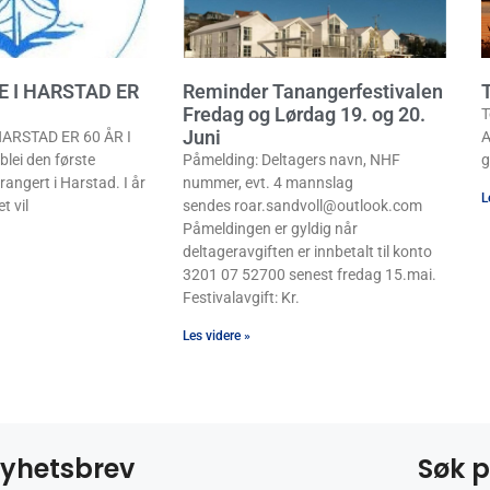
E I HARSTAD ER
Reminder Tanangerfestivalen
T
Fredag og Lørdag 19. og 20.
T
Juni
ARSTAD ER 60 ÅR I
A
lei den første
Påmelding: Deltagers navn, NHF
g
rangert i Harstad. I år
nummer, evt. 4 mannslag
L
t vil
sendes roar.sandvoll@outlook.com
Påmeldingen er gyldig når
deltageravgiften er innbetalt til konto
3201 07 52700 senest fredag 15.mai.
Festivalavgift: Kr.
Les videre »
yhetsbrev
Søk p