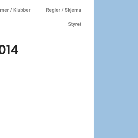
er / Klubber
Regler / Skjema
Styret
014