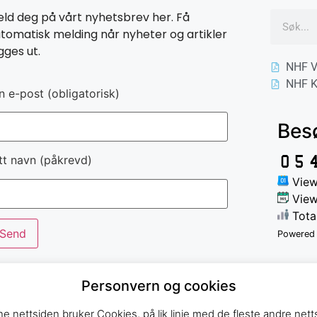
ld deg på vårt nyhetsbrev her. Få
tomatisk melding når nyheter og artikler
gges ut.
NHF V
NHF K
n e-post (obligatorisk)
Bes
tt navn (påkrevd)
View
View
Tota
Powered
Personvern og cookies
e nettsiden bruker Cookies, på lik linje med de fleste andre netts