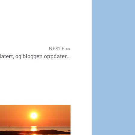
NESTE >>
Norgescup til og med Tanager oppdatert, og bloggen oppdatert med Grensenappet