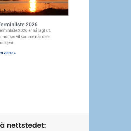
erminliste 2026
erminliste 2026 er nå lagt ut.
nnonser vil komme når de er
odkjent.
es videre »
å nettstedet: