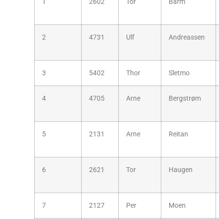
1
2602
Tor
Barm
2
4731
Ulf
Andreassen
3
5402
Thor
Sletmo
4
4705
Arne
Bergstrøm
5
2131
Arne
Reitan
6
2621
Tor
Haugen
7
2127
Per
Moen