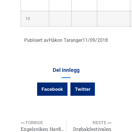
10
Publisert av
Håkon Taranger
11/09/2018
Del innlegg
Facebook
Twitter
<< FORRIGE
NESTE >>
Engelsviken Havfiskefestival
Drøbakfestivalen