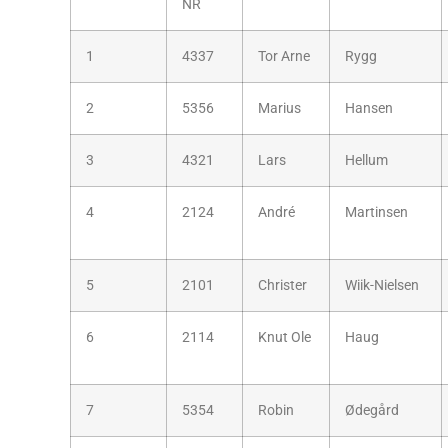
NR
1
4337
Tor Arne
Rygg
2
5356
Marius
Hansen
3
4321
Lars
Hellum
4
2124
André
Martinsen
5
2101
Christer
Wiik-Nielsen
6
2114
Knut Ole
Haug
7
5354
Robin
Ødegård