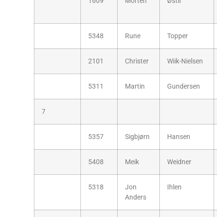
1609
Morten
Østli
5348
Rune
Topper
2101
Christer
Wiik-Nielsen
5311
Martin
Gundersen
7
5357
Sigbjørn
Hansen
5408
Meik
Weidner
5318
Jon
Ihlen
Anders