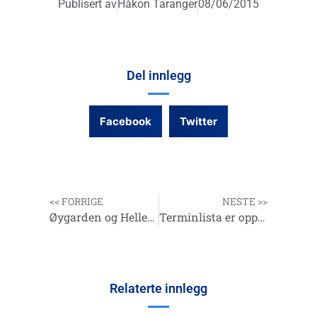
Publisert av
Håkon Taranger
08/06/2015
Del innlegg
Facebook
Twitter
<< FORRIGE
NESTE >>
Øygarden og Hellesøy annonse lagt ut på terminlisten
Terminlista er oppdatert med Skjærgårdfestivalen 2015
Relaterte innlegg