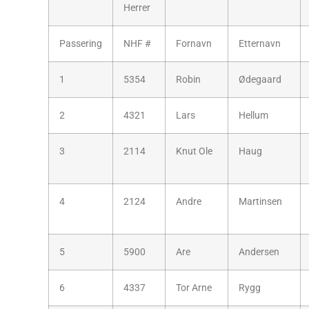
Herrer
Passering
NHF #
Fornavn
Etternavn
1
5354
Robin
Ødegaard
2
4321
Lars
Hellum
3
2114
Knut Ole
Haug
4
2124
Andre
Martinsen
5
5900
Are
Andersen
6
4337
Tor Arne
Rygg