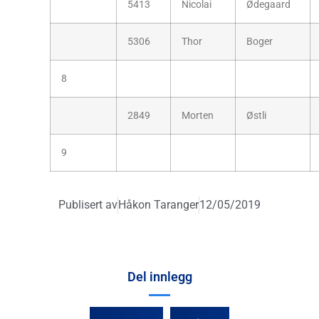
5413
Nicolai
Ødegaard
5306
Thor
Boger
8
2849
Morten
Østli
9
Publisert av
Håkon Taranger
12/05/2019
Del innlegg