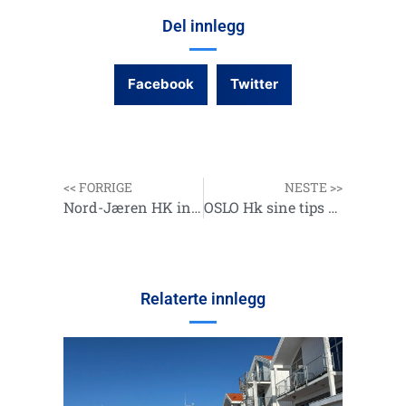
Del innlegg
Facebook
Twitter
<< FORRIGE
NESTE >>
Nord-Jæren HK informerer
OSLO Hk sine tips til tackler for bruk i Holmestrand ::
Relaterte innlegg