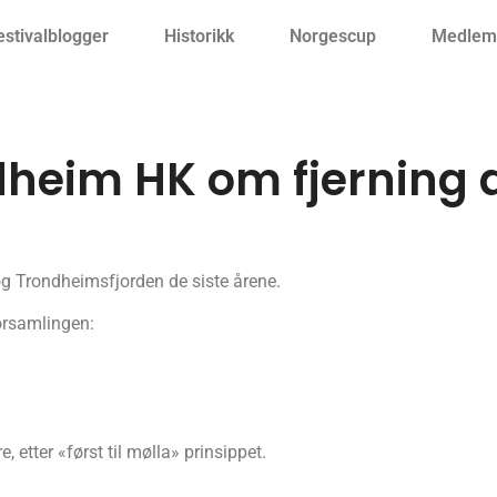
estivalblogger
Historikk
Norgescup
Medlemm
ndheim HK om fjerning 
og Trondheimsfjorden de siste årene.
orsamlingen:
, etter «først til mølla» prinsippet.