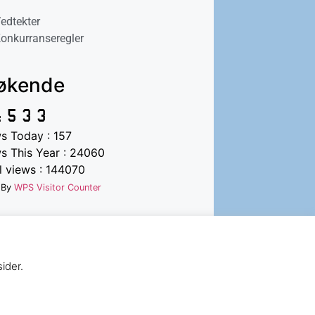
edtekter
onkurranseregler
økende
s Today : 157
s This Year : 24060
l views : 144070
 By
WPS Visitor Counter
ider.