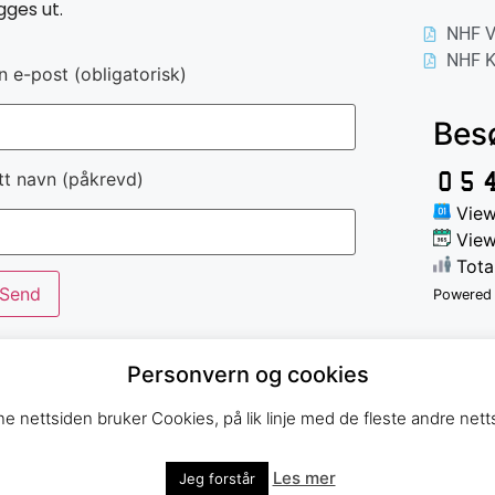
gges ut.
NHF V
NHF K
n e-post (obligatorisk)
Bes
tt navn (påkrevd)
View
View
Tota
Powered
Personvern og cookies
e nettsiden bruker Cookies, på lik linje med de fleste andre netts
Les mer
Jeg forstår