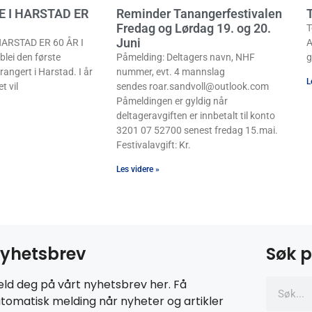
E I HARSTAD ER
Reminder Tanangerfestivalen
T
Fredag og Lørdag 19. og 20.
T
Juni
ARSTAD ER 60 ÅR I
A
lei den første
Påmelding: Deltagers navn, NHF
g
rangert i Harstad. I år
nummer, evt. 4 mannslag
L
t vil
sendes roar.sandvoll@outlook.com
Påmeldingen er gyldig når
deltageravgiften er innbetalt til konto
3201 07 52700 senest fredag 15.mai.
Festivalavgift: Kr.
Les videre »
yhetsbrev
Søk p
ld deg på vårt nyhetsbrev her. Få
tomatisk melding når nyheter og artikler