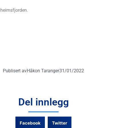
dheimsfjorden.
Publisert av
Håkon Taranger
31/01/2022
Del innlegg
Facebook
Twitter