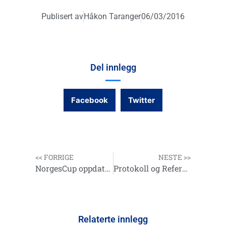
Publisert av
Håkon Taranger
06/03/2016
Del innlegg
Facebook
Twitter
<< FORRIGE
NESTE >>
NorgesCup oppdatert
Protokoll og Referat fra GF/LF
Relaterte innlegg