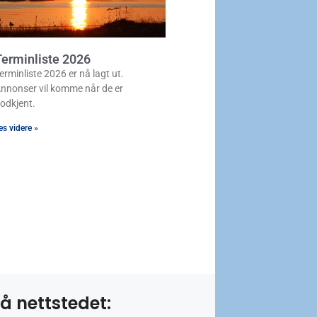
erminliste 2026
erminliste 2026 er nå lagt ut.
nnonser vil komme når de er
odkjent.
es videre »
å nettstedet: