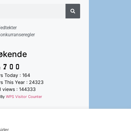
edtekter
onkurranseregler
økende
s Today : 164
s This Year : 24323
l views : 144333
 By
WPS Visitor Counter
ider.