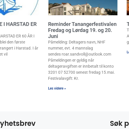
E I HARSTAD ER
Reminder Tanangerfestivalen
T
Fredag og Lørdag 19. og 20.
T
Juni
ARSTAD ER 60 ÅR I
A
lei den første
Påmelding: Deltagers navn, NHF
g
rangert i Harstad. I år
nummer, evt. 4 mannslag
L
t vil
sendes roar.sandvoll@outlook.com
Påmeldingen er gyldig når
deltageravgiften er innbetalt til konto
3201 07 52700 senest fredag 15.mai.
Festivalavgift: Kr.
Les videre »
yhetsbrev
Søk p