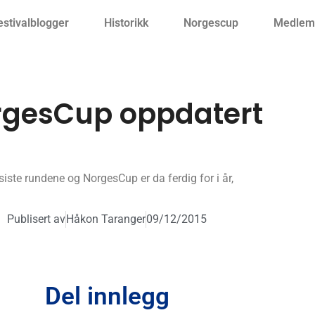
estivalblogger
Historikk
Norgescup
Medlemm
rgesCup oppdatert
siste rundene og NorgesCup er da ferdig for i år,
Publisert av
Håkon Taranger
09/12/2015
Del innlegg