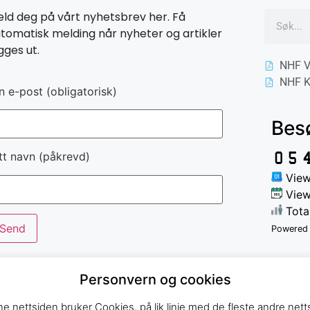
ld deg på vårt nyhetsbrev her. Få
tomatisk melding når nyheter og artikler
gges ut.
NHF V
NHF K
n e-post (obligatorisk)
Bes
tt navn (påkrevd)
View
View
Tota
Powered
Personvern og cookies
e nettsiden bruker Cookies, på lik linje med de fleste andre netts