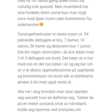
med fly for første gang siden mars var
naturlig nok spesiell. Men munnbind har
sine fordeler, blant annet kan man trygt
sove med åpen munn uten kommentar fra
sidemannen
Tanangerfestivalen er neste mann ut. 54
påmeldte deltagere er bra, 7 damer, 10
senior, 36 herrer og dessverre kun 1 junior.
Det blir ingen store båter i år, kun båter med
3 til 5 deltagere om bord. Det betyr at vi har
med oss en del nye båter i år og jeg ber om
at vi er ekstra oppmerksomme på oppførsel
og kommentarer om bord slik at båtførerne
ønsker å bli med også neste år.
Alle vet i dag hvordan man skal oppføre
seg uansett hvor en befinner seg. Tenker da
på en meter avstand, bruk av håndsprit,
holde seg hjemme ved mistanke om