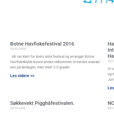
Botne Havfiskefestival 2016
Ha
20/12/2016
In
Ha
Alt var klart for årets siste festival og arrangør Botne
22/1
Havfiskeklubb kunne ønske velkommen til mindre snøvær
enn på lørdagen, men med -2-3 grader
Vi v
og 6
Les videre >>
Jun
Les
Søkkevekt Pigghåfestivalen.
NC
19/10/2016
06/