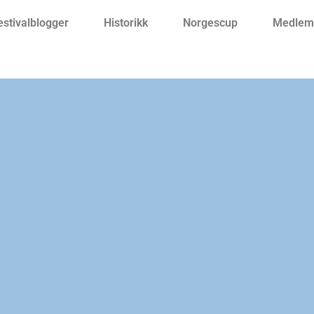
estivalblogger
Historikk
Norgescup
Medlemm