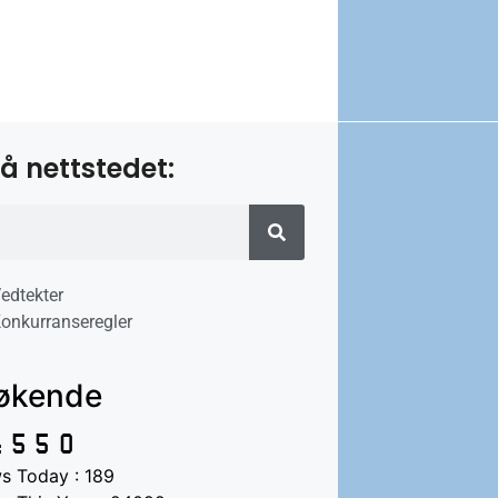
å nettstedet:
edtekter
onkurranseregler
økende
s Today : 189