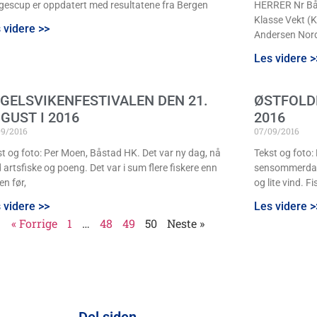
gescup er oppdatert med resultatene fra Bergen
HERRER Nr Båt
Klasse Vekt (K
 videre >>
Andersen Nor
Les videre >
GELSVIKENFESTIVALEN DEN 21.
ØSTFOLDF
GUST I 2016
2016
09/2016
07/09/2016
st og foto: Per Moen, Båstad HK. Det var ny dag, nå
Tekst og foto:
artsfiske og poeng. Det var i sum flere fiskere enn
sensommerdag,
en før,
og lite vind. F
 videre >>
Les videre >
« Forrige
1
…
48
49
50
Neste »