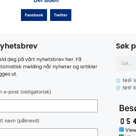
Del siden
Facebook
Twitter
yhetsbrev
Søk p
ld deg på vårt nyhetsbrev her. Få
tomatisk melding når nyheter og artikler
gges ut.
NHF V
NHF K
n e-post (obligatorisk)
Bes
tt navn (påkrevd)
View