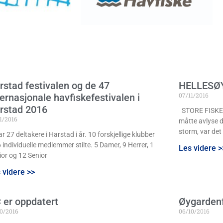
rstad festivalen og de 47
HELLESØ
07/11/2016
ternasjonale havfiskefestivalen i
rstad 2016
STORE FISKE
1/2016
måtte avlyse d
storm, var det 
ar 27 deltakere i Harstad i år. 10 forskjellige klubber
 individuelle medlemmer stilte. 5 Damer, 9 Herrer, 1
Les videre >
ior og 12 Senior
 videre >>
 er oppdatert
Øygardenf
10/2016
06/10/2016