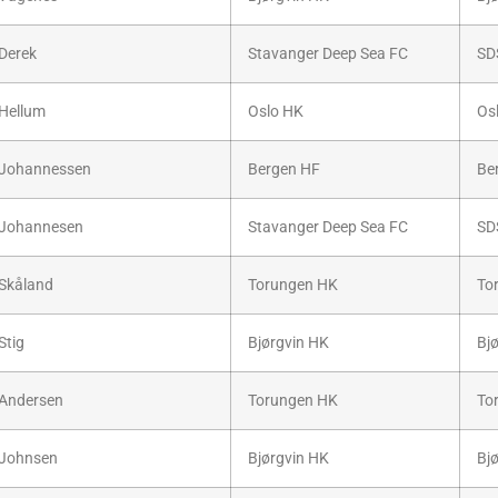
Derek
Stavanger Deep Sea FC
SD
Hellum
Oslo HK
Os
Johannessen
Bergen HF
Be
Johannesen
Stavanger Deep Sea FC
SD
Skåland
Torungen HK
To
Stig
Bjørgvin HK
Bj
Andersen
Torungen HK
To
Johnsen
Bjørgvin HK
Bj