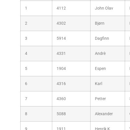
1
4112
John Olav
2
4302
Bjørn
3
5914
Dagfinn
4
4331
Andrè
5
1904
Espen
6
4316
Karl
7
4360
Petter
8
5088
Alexander
9
1911
Henrik K.