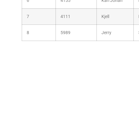
6
4155
Karl Johan
7
4111
Kjell
8
5989
Jerry