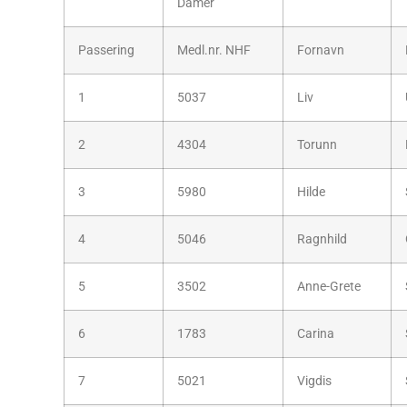
Damer
Passering
Medl.nr. NHF
Fornavn
1
5037
Liv
2
4304
Torunn
3
5980
Hilde
4
5046
Ragnhild
5
3502
Anne-Grete
6
1783
Carina
7
5021
Vigdis