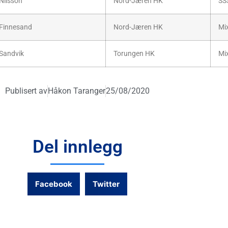
Nilsson
Nord-Jæren HK
SS
Finnesand
Nord-Jæren HK
Mi
Sandvik
Torungen HK
Mi
Publisert av
Håkon Taranger
25/08/2020
Del innlegg
Facebook
Twitter