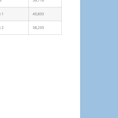
S
59,716
x 1
45,833
x 2
38,255