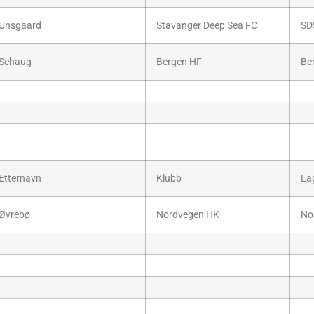
Unsgaard
Stavanger Deep Sea FC
SD
Schaug
Bergen HF
Be
Etternavn
Klubb
La
Øvrebø
Nordvegen HK
No