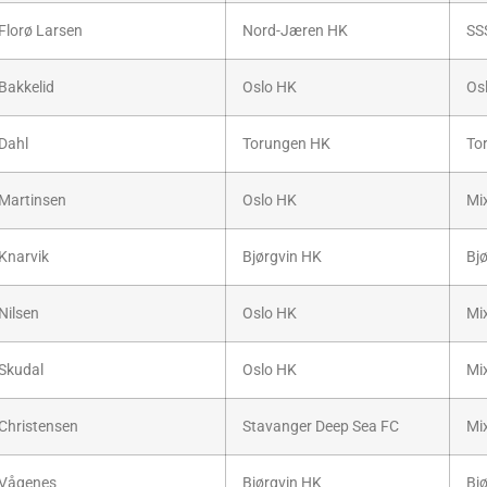
Florø Larsen
Nord-Jæren HK
SS
Bakkelid
Oslo HK
Os
Dahl
Torungen HK
To
Martinsen
Oslo HK
Mi
Knarvik
Bjørgvin HK
Bj
Nilsen
Oslo HK
Mi
Skudal
Oslo HK
Mi
Christensen
Stavanger Deep Sea FC
Mi
Vågenes
Bjørgvin HK
Bj