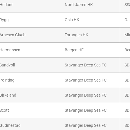
Hetland
Nord-Jæren HK
SS
Rygg
Oslo HK
Os
Arnesen Gluch
Torungen HK
Mi
Hermansen
Bergen HF
Be
Sandvoll
Stavanger Deep Sea FC
SD
Pointing
Stavanger Deep Sea FC
SD
Birkeland
Stavanger Deep Sea FC
SD
Scott
Stavanger Deep Sea FC
SD
Gudmestad
Stavanger Deep Sea FC
SD