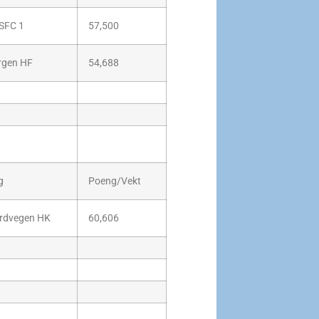
SFC 1
57,500
rgen HF
54,688
g
Poeng/Vekt
rdvegen HK
60,606