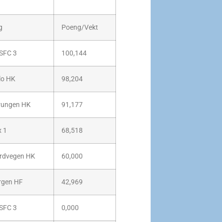
g
Poeng/Vekt
SFC 3
100,144
lo HK
98,204
rungen HK
91,177
x 1
68,518
rdvegen HK
60,000
rgen HF
42,969
SFC 3
0,000