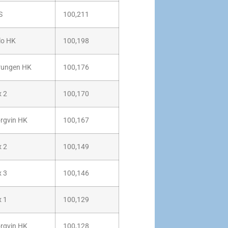
S
100,211
lo HK
100,198
rungen HK
100,176
x 2
100,170
ørgvin HK
100,167
x 2
100,149
x 3
100,146
x 1
100,129
ørgvin HK
100,128