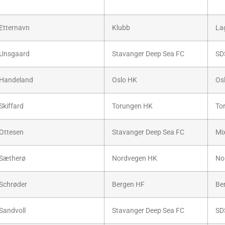
Etternavn
Klubb
La
Unsgaard
Stavanger Deep Sea FC
SD
Handeland
Oslo HK
Os
Skiffard
Torungen HK
To
Ottesen
Stavanger Deep Sea FC
Mi
Sætherø
Nordvegen HK
No
Schrøder
Bergen HF
Be
Sandvoll
Stavanger Deep Sea FC
SD