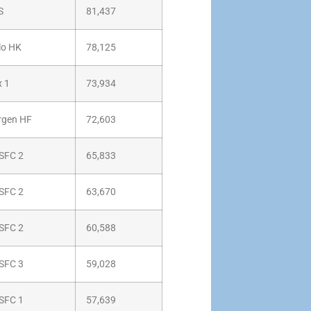
S
81,437
lo HK
78,125
x 1
73,934
rgen HF
72,603
SFC 2
65,833
SFC 2
63,670
SFC 2
60,588
SFC 3
59,028
SFC 1
57,639