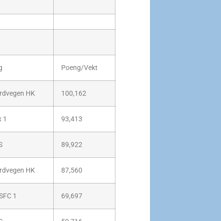
g
Poeng/Vekt
rdvegen HK
100,162
x 1
93,413
S
89,922
rdvegen HK
87,560
SFC 1
69,697