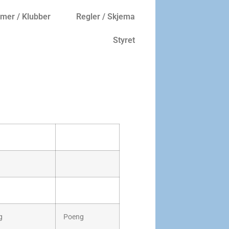
er / Klubber
Regler / Skjema
Styret
g
Poeng