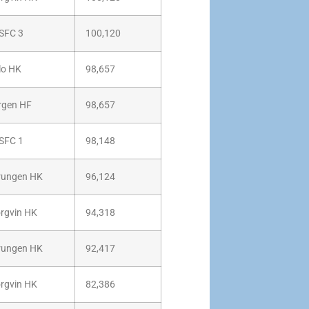
SFC 3
100,120
lo HK
98,657
rgen HF
98,657
SFC 1
98,148
rungen HK
96,124
ørgvin HK
94,318
rungen HK
92,417
ørgvin HK
82,386