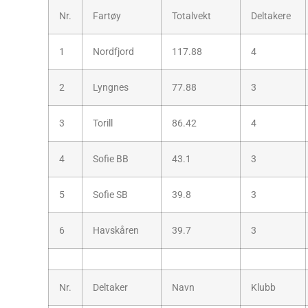
Nr.
Fartøy
Totalvekt
Deltakere
1
Nordfjord
117.88
4
2
Lyngnes
77.88
3
3
Torill
86.42
4
4
Sofie BB
43.1
3
5
Sofie SB
39.8
3
6
Havskåren
39.7
3
Nr.
Deltaker
Navn
Klubb