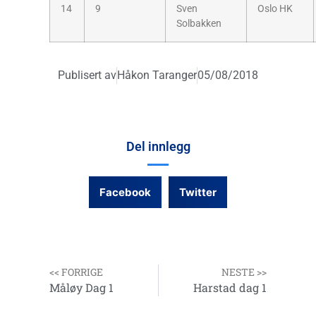
14
9
Sven
Oslo HK
Solbakken
Publisert av
Håkon Taranger
05/08/2018
Del innlegg
Facebook
Twitter
<< FORRIGE
NESTE >>
Måløy Dag 1
Harstad dag 1