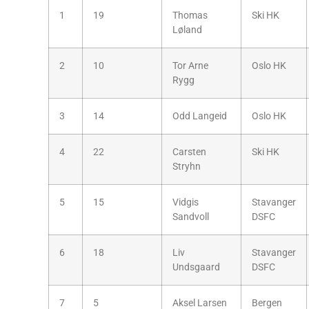
1
19
Thomas
Ski HK
Løland
2
10
Tor Arne
Oslo HK
Rygg
3
14
Odd Langeid
Oslo HK
4
22
Carsten
Ski HK
Stryhn
5
15
Vidgis
Stavanger
Sandvoll
DSFC
6
18
Liv
Stavanger
Undsgaard
DSFC
7
5
Aksel Larsen
Bergen