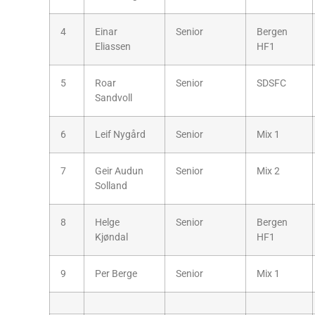
4
Einar
Senior
Bergen
Eliassen
HF1
5
Roar
Senior
SDSFC
Sandvoll
6
Leif Nygård
Senior
Mix 1
7
Geir Audun
Senior
Mix 2
Solland
8
Helge
Senior
Bergen
Kjøndal
HF1
9
Per Berge
Senior
Mix 1