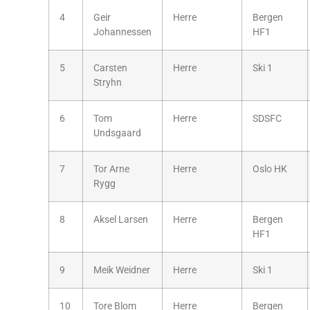
4
Geir
Herre
Bergen
Johannessen
HF1
5
Carsten
Herre
Ski 1
Stryhn
6
Tom
Herre
SDSFC
Undsgaard
7
Tor Arne
Herre
Oslo HK
Rygg
8
Aksel Larsen
Herre
Bergen
HF1
9
Meik Weidner
Herre
Ski 1
10
Tore Blom
Herre
Bergen