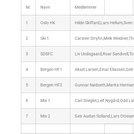
Nr.
Navn
Medlemmer
1
Oslo HK
Hilde Skiffard,Lars Hellum,Sven
2
Ski 1
Carsten Stryhn,Meik Weidner,T
3
SDSFC
Liv Undsgaard,Roar Sandvoll,T
4
Bergen HF1
Aksel Larsen,Einar Eliassen,Ge
5
Bergen HF2
Gunnar Nødseth,Marita Herman
6
Mix 1
Carl Stiegler,Leif Nygård,Odd L
7
Mix 2
Geir Audun Solland,Lars Ottese