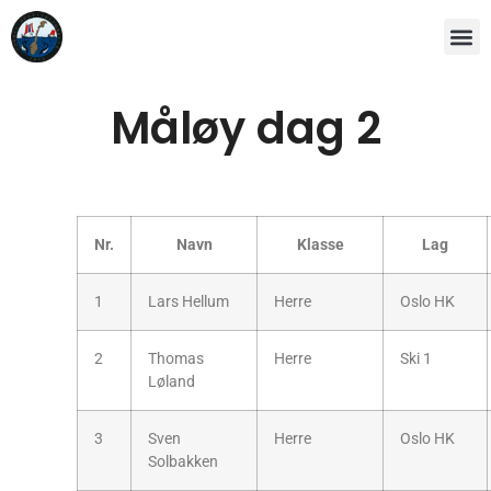
Måløy dag 2
Nr.
Navn
Klasse
Lag
1
Lars Hellum
Herre
Oslo HK
2
Thomas
Herre
Ski 1
Løland
3
Sven
Herre
Oslo HK
Solbakken