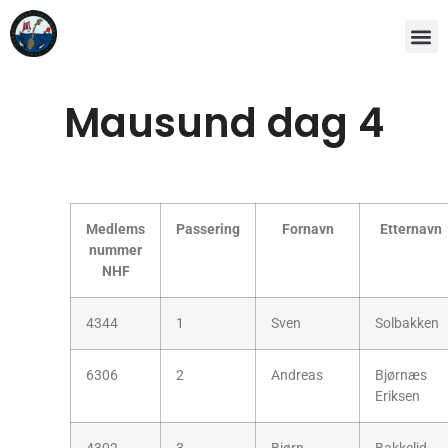
Mausund dag 4
Medlems
Passering
Fornavn
Etternavn
nummer
NHF
4344
1
Sven
Solbakken
6306
2
Andreas
Bjørnæs
Eriksen