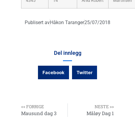
4345
14
Arild Robert
Martinsen
Publisert av
Håkon Taranger
25/07/2018
Del innlegg
Facebook
Twitter
<< FORRIGE
NESTE >>
Mausund dag 3
Måløy Dag 1