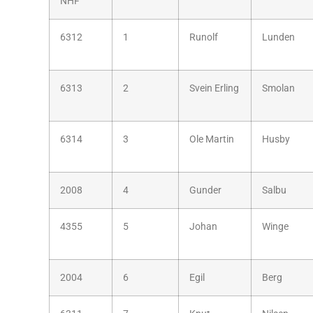
NHF
6312
1
Runolf
Lunden
6313
2
Svein Erling
Smolan
6314
3
Ole Martin
Husby
2008
4
Gunder
Salbu
4355
5
Johan
Winge
2004
6
Egil
Berg