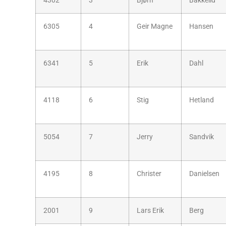
4302
3
Bjørn
Bakkelid
6305
4
Geir Magne
Hansen
6341
5
Erik
Dahl
4118
6
Stig
Hetland
5054
7
Jerry
Sandvik
4195
8
Christer
Danielsen
2001
9
Lars Erik
Berg