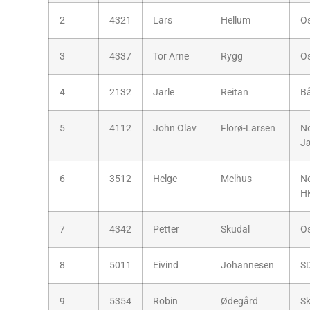
2
4321
Lars
Hellum
O
3
4337
Tor Arne
Rygg
O
4
2132
Jarle
Reitan
B
5
4112
John Olav
Florø-Larsen
No
J
6
3512
Helge
Melhus
N
H
7
4342
Petter
Skudal
O
8
5011
Eivind
Johannesen
S
9
5354
Robin
Ødegård
Sk