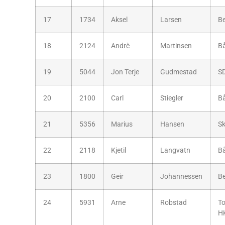
17
1734
Aksel
Larsen
B
18
2124
Andrè
Martinsen
B
19
5044
Jon Terje
Gudmestad
S
20
2100
Carl
Stiegler
B
21
5356
Marius
Hansen
Sk
22
2118
Kjetil
Langvatn
B
23
1800
Geir
Johannessen
B
24
5931
Arne
Robstad
T
H