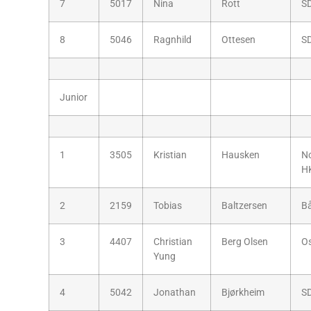
7
5017
Nina
Rott
S
8
5046
Ragnhild
Ottesen
S
Junior
1
3505
Kristian
Hausken
N
H
2
2159
Tobias
Baltzersen
B
3
4407
Christian
Berg Olsen
O
Yung
4
5042
Jonathan
Bjørkheim
S