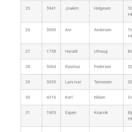
25
5941
Joakim
Helgesen
T
H
26
5900
Are
Andersen
T
H
27
1758
Harald
Uthaug
B
28
5064
Rasmus
Pedersen
S
29
5035
Lars Ivar
Tønnesen
S
30
4316
Karl
Nilsen
O
31
1905
Espen
Knarvik
Bj
H