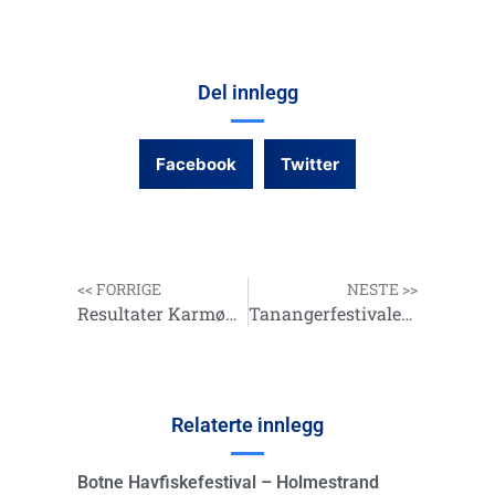
Del innlegg
Facebook
Twitter
<< FORRIGE
NESTE >>
Resultater Karmøy Havfiskefestival 2018
Tanangerfestivalen sammenlagt
Relaterte innlegg
Botne Havfiskefestival – Holmestrand