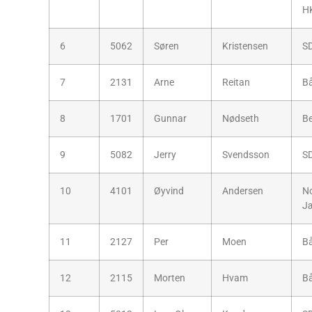
H
6
5062
Søren
Kristensen
S
7
2131
Arne
Reitan
B
8
1701
Gunnar
Nødseth
B
9
5082
Jerry
Svendsson
S
10
4101
Øyvind
Andersen
No
J
11
2127
Per
Moen
B
12
2115
Morten
Hvam
B