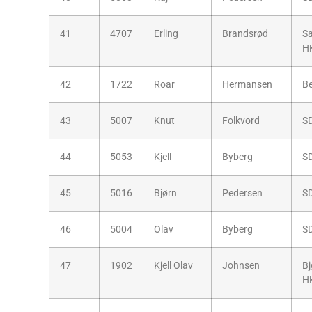
41
4707
Erling
Brandsrød
S
H
42
1722
Roar
Hermansen
B
43
5007
Knut
Folkvord
S
44
5053
Kjell
Byberg
S
45
5016
Bjørn
Pedersen
S
46
5004
Olav
Byberg
S
47
1902
Kjell Olav
Johnsen
Bj
H