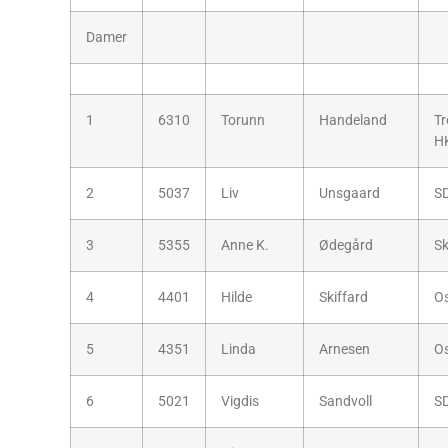
Damer
1
6310
Torunn
Handeland
T
H
2
5037
Liv
Unsgaard
S
3
5355
Anne K.
Ødegård
Sk
4
4401
Hilde
Skiffard
O
5
4351
Linda
Arnesen
O
6
5021
Vigdis
Sandvoll
S