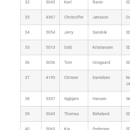
32
5043
Karl
Ranin
S
33
4367
Christoffer
Jønsson
O
34
5054
Jerry
Sandvik
S
35
5013
Odd
Kristiansen
S
36
5036
Tom
Unsgaard
S
37
4195
Christer
Danielsen
No
J
38
5357
Sigbjørn
Hansen
Sk
39
5045
Thomas
Birkeland
S
40
5063
Kaj
Pedersen
S