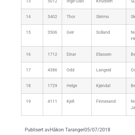
13
5012
Inge Olav
Knudsen
S
14
5402
Thor
Sletmo
Sk
15
3506
Geir
Solland
N
H
16
1712
Einar
Eliassen
B
17
4386
Odd
Langeid
O
18
1729
Helge
Kjøndal
B
19
4111
Kjell
Finnesand
No
J
Publisert av
Håkon Taranger
05/07/2018