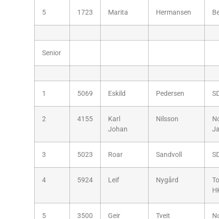
5
1723
Marita
Hermansen
B
Senior
1
5069
Eskild
Pedersen
S
2
4155
Karl
Nilsson
No
Johan
J
3
5023
Roar
Sandvoll
S
4
5924
Leif
Nygård
T
H
5
3500
Geir
Tveit
N