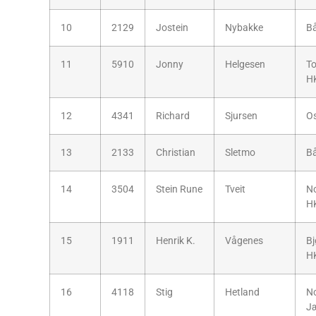
10
2129
Jostein
Nybakke
B
11
5910
Jonny
Helgesen
T
H
12
4341
Richard
Sjursen
O
13
2133
Christian
Sletmo
B
14
3504
Stein Rune
Tveit
N
H
15
1911
Henrik K.
Vågenes
Bj
H
16
4118
Stig
Hetland
No
J