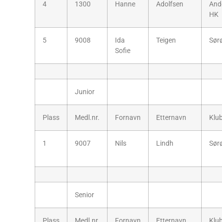
4
1300
Hanne
Adolfsen
And
HK
5
9008
Ida
Teigen
Sør
Sofie
Junior
Plass
Medl.nr.
Fornavn
Etternavn
Klu
1
9007
Nils
Lindh
Sør
Senior
Plass
Medl.nr.
Fornavn
Etternavn
Klu