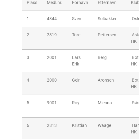
Plass
Medl.nr.
Fornavn
Etternavn
Klu
1
4344
Sven
Solbakken
Osl
2
2319
Tore
Pettersen
Ask
HK
3
2001
Lars
Berg
Bot
Erik
HK
4
2000
Geir
Aronsen
Bot
HK
5
9001
Roy
Mienna
Sør
6
2813
Kristian
Waage
Har
HK