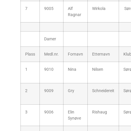
7
9005
Alf
Wirkola
Sør
Ragnar
Damer
Plass
Medl.nr.
Fornavn
Etternavn
Klu
1
9010
Nina
Nilsen
Sør
2
9009
Gry
Schneidereit
Sør
3
9006
Elin
Rishaug
Sør
Synøve