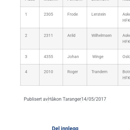
1
2305
Frode
Lerstein
Ask
HF
2
2311
Arild
Wilhelmsen
Ask
HF
3
4355
Johan
Winge
Osl
4
2010
Roger
Trandem
Bot
HF
Publisert av
Håkon Taranger
14/05/2017
Del innlegg